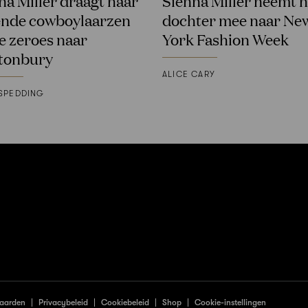
na Miller draagt haar
Sienna Miller neemt 
nde cowboylaarzen
dochter mee naar Ne
de zeroes naar
York Fashion Week
tonbury
ALICE CARY
SPEDDING
aarden
Privacybeleid
Cookiebeleid
Shop
Cookie-instellingen