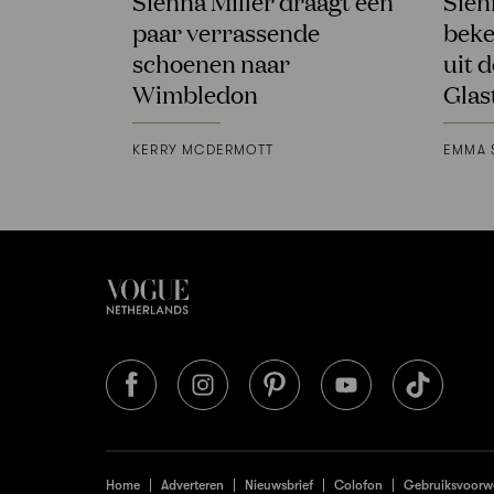
Sienna Miller draagt een
Sien
paar verrassende
beke
schoenen naar
uit 
Wimbledon
Glas
KERRY MCDERMOTT
EMMA 
Home
Adverteren
Nieuwsbrief
Colofon
Gebruiksvoorw