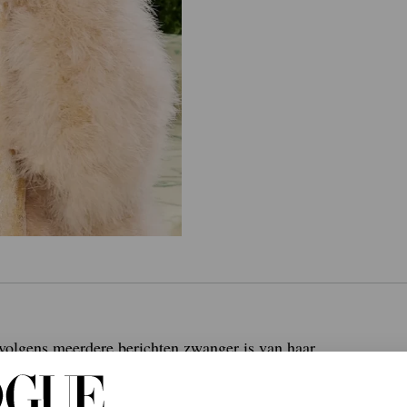
e volgens meerdere berichten zwanger is van haar
 die pronkte met haar groeiende babybuik tijdens
i Green.