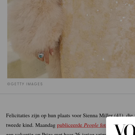
©GETTY IMAGES
Felicitaties zijn op hun plaats voor Sienna Miller (41), di
tweede kind. Maandag
publiceerde
People
foto’s
van Miller
een vakantie op Ibiza met haar 26-jarige vriend, model Ol