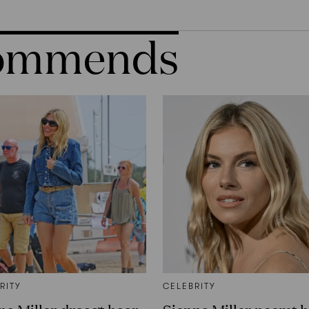
commends
RITY
CELEBRITY