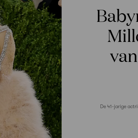
Baby
Mill
van
De 41-jarige actri