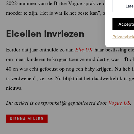
2022-nummer van de Britse Vogue sprak ze over de vreugd
Late
moeder te zijn. Het is wat ik het beste kan”, zei ze.
Accepte
Eicellen invriezen
Privacybel
Eerder dat jaar onthulde ze aan
Elle UK
haar beslissing eic
om meer kinderen te krijgen toen ze eind dertig was. “Biol
40 en was echt gefocust op nog een baby krijgen. Nu heb ik
is verdwenen”, zei ze. Nu blijkt dat het daadwerkelijk is g
nieuws.
Dit artikel is oorspronkelijk gepubliceerd door
Vogue US
.
SIENNA MILLER