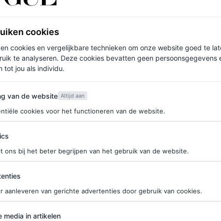
tweede kind
ruiken cookies
ken cookies en vergelijkbare technieken om onze website goed te la
Zo droeg de actrice een bruine bikini met een
ruik te analyseren. Deze cookies bevatten geen persoonsgegevens en
 tot jou als individu.
raden. (“Ik heb me altijd aangetrokken gevoeld tot
acht altijd dat er na de jaren negentig niet echt meer
van de website
ng van de website
Altijd aan
als een herhaling van wat er in het verleden was
ntiële cookies voor het functioneren van de website.
leding houd.”) Miller en Green zijn sinds februari
ics
t ons bij het beter begrijpen van het gebruik van de website.
ties
f je hier in voor de Vogue-nieuwsbrief.
enties
r aanleveren van gerichte advertenties door gebruik van cookies.
ie ze deelt met ex Tom Sturridge. In het december
edia in artikelen
e media in artikelen