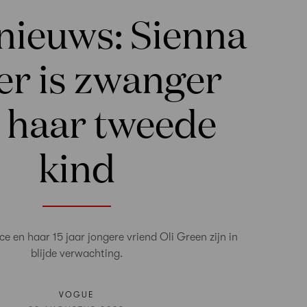
nieuws: Sienna
er is zwanger
 haar tweede
kind
ce en haar 15 jaar jongere vriend Oli Green zijn in
blijde verwachting.
VOGUE