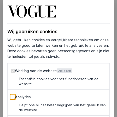
geïnspireerd raakt door zwarte vrouwen is geen nieuw
fenomeen. Ze draagt wat ze wil (o.a. cornrows) en doet
wat ze wil (o.a. cultuur toe-eigenen). In 2019 moet ze
haar shapewear-lijn KIMONO hernoemen naar SKIMS.
Wij gebruiken cookies
Dit na een open brief van de burgemeester van Kyoto die
Wij gebruiken cookies en vergelijkbare technieken om onze
haar vraagt de naam te heroverwegen na claims van
website goed te laten werken en het gebruik te analyseren.
Deze cookies bevatten geen persoonsgegevens en zijn niet
culturele toe-eigening.
te herleiden tot jou als individu.
“De kimono is een traditionele etnische jurk die in onze
Werking van de website
Werking van de website
Altijd aan
rijke natuur en geschiedenis is gekoesterd,” verklaart hij
Essentiële cookies voor het functioneren van de
in de brief. Nu wordt ze geconfronteerd met hetzelfde
website.
riedeltje. “Het is moeilijk te geloven dat het team van
Analytics
Analytics
Kardashian niet wist van het eerdere gebruik van
Helpt ons bij het beter begrijpen van het gebruik van
SKKN+ of het wel wist en de merknaam SKKN hoe dan
de website.
ook heeft overgenomen om een klein minderheidsbedrijf