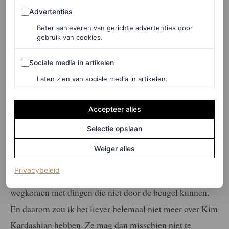
Advertenties
Advertenties
onder de voet te lopen”, zegt de advocaat van Cydnie
Beter aanleveren van gerichte advertenties door
Lunsford.
gebruik van cookies.
Sociale media in artikelen
Wat je aandacht geeft
Sociale media in artikelen
Laten zien van sociale media in artikelen.
groeit
Wat je aandacht geeft groeit en ‘het koninkrijk’ dat Kim
Accepteer alles
Kardashian heet is naar mijn mening de aandacht niet
Selectie opslaan
waard.
Don’t get me wrong:
Kim zal ongetwijfeld een
Weiger alles
hardwerkende zakenvrouw zijn, maar ze behoort tot die
(opent in een nieuw tabblad)
Privacybeleid
mensen die in deze oneerlijke wereld keer op keer
wegkomen met dingen die niet door de beugel kunnen.
En daarom zou ik het liever helemaal niet meer over Kim
Kardashian hebben. Ze mag dan misschien niet te