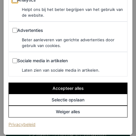
Bieber doen dit bijvoorbeeld ook regelmatig door
Helpt ons bij het beter begrijpen van het gebruik van
zorgvuldig bijgesneden foto’s van hun jonge kinderen te
de website.
delen. Het lijkt erop dat Harry en Meghan zorgvuldig
Advertenties
Advertenties
controleren hoe – en wanneer – Archie en Lilibet aan de
Beter aanleveren van gerichte advertenties door
wereld worden getoond.
gebruik van cookies.
Sociale media in artikelen
Sociale media in artikelen
LEES OOK
Laten zien van sociale media in artikelen.
Meghan Markle trapt het feestseizoen af in
een klassieke zwarte jurk en diamanten
Accepteer alles
DANIEL RODGERS
Selectie opslaan
Weiger alles
(opent in een nieuw tabblad)
Privacybeleid