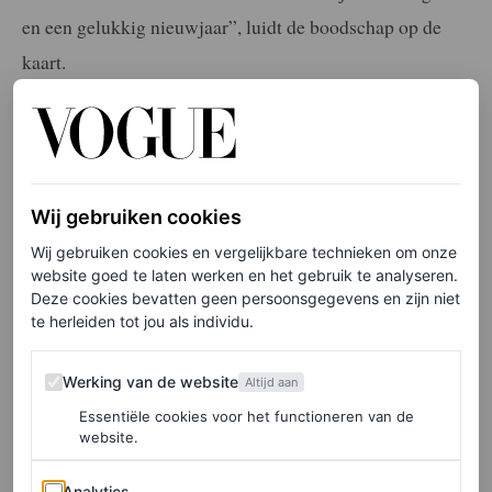
en een gelukkig nieuwjaar”, luidt de boodschap op de
kaart.
Elke week onze beste artikelen in je inbox?
Schrijf je hier in voor de Vogue-nieuwsbrief.
Wij gebruiken cookies
De kaart biedt een zeldzame blik in het gezinsleven van
Wij gebruiken cookies en vergelijkbare technieken om onze
website goed te laten werken en het gebruik te analyseren.
de Sussexes: sinds hun vertrek uit de monarchie in 2020
Deze cookies bevatten geen persoonsgegevens en zijn niet
hebben prins Harry en Meghan Markle slechts een
te herleiden tot jou als individu.
handvol foto’s van hun kinderen gedeeld. Opmerkelijk is
Werking van de website
Werking van de website
Altijd aan
dat de gezichten van Archie en Lilibet niet te zien zijn.
Essentiële cookies voor het functioneren van de
Een bewuste keuze van beroemdheden die de privacy
website.
van hun gezin willen beschermen. Gigi Hadid en Hailey
Analytics
Analytics