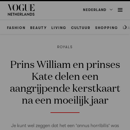
NEDERLAND
FASHION
BEAUTY
LIVING
CULTUUR
SHOPPING
LE
ROYALS
Prins William en prinses
Kate delen een
aangrijpende kerstkaart
na een moeilijk jaar
Je kunt wel zeggen dat het een 'annus horribilis' was