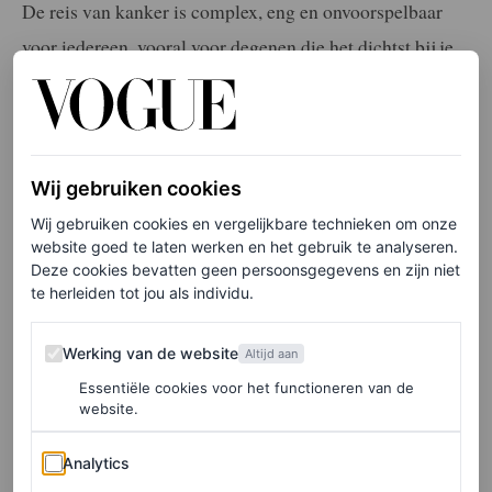
De reis van kanker is complex, eng en onvoorspelbaar
voor iedereen, vooral voor degenen die het dichtst bij je
staan.”
LEES OOK
Wij gebruiken cookies
Prins Harry en Meghan Markle delen
kerstkaart met nooit eerder vertoonde foto
Wij gebruiken cookies en vergelijkbare technieken om onze
website goed te laten werken en het gebruik te analyseren.
van hun kinderen
Deze cookies bevatten geen persoonsgegevens en zijn niet
ELISE TAYLOR
te herleiden tot jou als individu.
Werking van de website
Werking van de website
Annus horribilis
Altijd aan
Essentiële cookies voor het functioneren van de
website.
Het is een betekenisvolle keuze voor Middleton: in plaats
van een nieuwe fotoshoot te organiseren van haar
Analytics
Analytics
gelukkige gezin, koos ze bewust een foto die een lastige