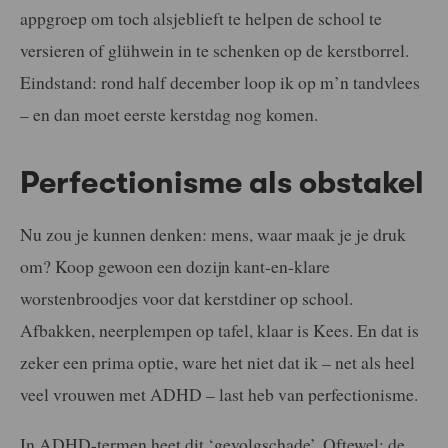
appgroep om toch alsjeblieft te helpen de school te
versieren of glühwein in te schenken op de kerstborrel.
Eindstand: rond half december loop ik op m’n tandvlees
– en dan moet eerste kerstdag nog komen.
Perfectionisme als obstakel
Nu zou je kunnen denken: mens, waar maak je je druk
om? Koop gewoon een dozijn kant-en-klare
worstenbroodjes voor dat kerstdiner op school.
Afbakken, neerplempen op tafel, klaar is Kees. En dat is
zeker een prima optie, ware het niet dat ik – net als heel
veel vrouwen met ADHD – last heb van perfectionisme.
In ADHD-termen heet dit ‘gevolgschade’. Oftewel: de