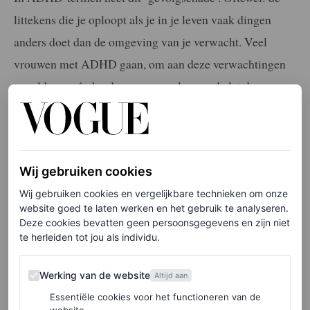
littekens die je oploopt als je in je leven vaak dingen
anders doet dan de omgeving van je verwacht. Veel
vrouwen met ADHD gaan, om aan deze verwachtingen
te voldoen, nóg harder rennen en leggen de lat daarom
veel te hoog voor zichzelf. Het kan niet gewoon goed; het
moet perfect.
Wij gebruiken cookies
Wij gebruiken cookies en vergelijkbare technieken om onze
LEES OOK
website goed te laten werken en het gebruik te analyseren.
Deze cookies bevatten geen persoonsgegevens en zijn niet
‘Ik kreeg op mijn 36e de diagnose ADHD en
te herleiden tot jou als individu.
zo ga ik daarmee om’
ELINE CORDIE
Werking van de website
Werking van de website
Altijd aan
Essentiële cookies voor het functioneren van de
website.