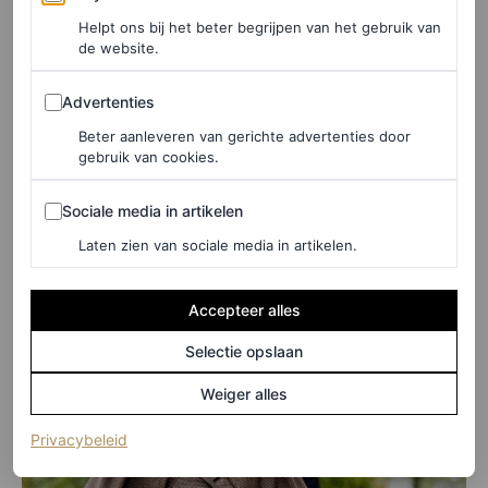
glamoureuze look zorgde. Of we ook echt zelf een cape
Helpt ons bij het beter begrijpen van het gebruik van
gaan dragen is nog een tweede, maar dat het een
de website.
interessante twist kan geven aan je outfit staat vast. Dat
Advertenties
Advertenties
moet Máxima ook hebben gedacht, aangezien de
Beter aanleveren van gerichte advertenties door
koningin vaker in een capejurk werd gespot. Eerder dit
gebruik van cookies.
jaar zagen we de royal in een roze capelook tijdens haar
Sociale media in artikelen
bezoek aan de Verenigde Staten
en in
Maastricht voor
Sociale media in artikelen
Koningsdag
.
Laten zien van sociale media in artikelen.
Accepteer alles
Selectie opslaan
Weiger alles
(opent in een nieuw tabblad)
Privacybeleid