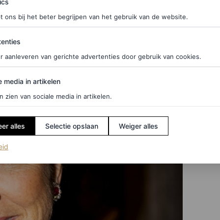
ics
t ons bij het beter begrijpen van het gebruik van de website.
ties
enties
r aanleveren van gerichte advertenties door gebruik van cookies.
edia in artikelen
e media in artikelen
n zien van sociale media in artikelen.
er alles
Selectie opslaan
Weiger alles
(opent in een nieuw tabblad)
eid