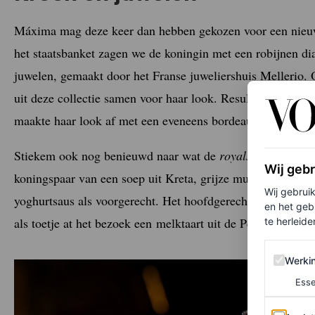
Máxima mag deze keer dan hebben gekozen voor een nieuwe
het staatsbanket zagen we de koningin met een robijnen d
juwelen, gemaakt door het Franse juweliershuis Mellerio.
uit deze collectie samen voor haar look. Resultaat: een chi
maakte haar look af met een eveneens bordeauxrode clutc
Stiekem ook nog benieuwd naar wat de
royals
voorgeschot
Wij geb
koningspaar van een soep uit Kreta, grijze mul met spinazie 
Wij gebrui
yoghurtsaus als voorgerecht. Het hoofdgerecht was een ge
en het geb
als toetje at het bezoek een melktaart uit de Peloponneso
te herleiden
Werking 
Werki
Esse
Analytics