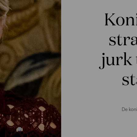
Kon
str
jurk
s
De kon