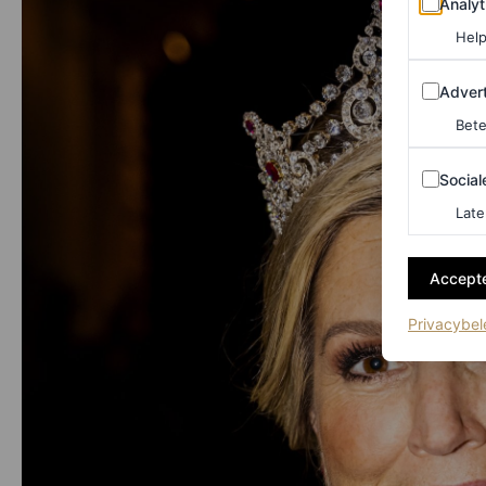
Analyt
Help
Adverten
Advert
Bete
Sociale m
Social
Late
Accepte
Privacybel