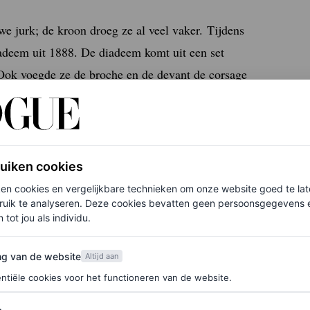
 jurk; de kroon droeg ze al veel vaker. Tijdens
iadeem uit 1888. De diadeem komt uit een set
 Ook voegde ze de broche en de devant de corsage
c detail in het midden van haar taille. De koningin
h met kwast.
eld kregen? Volgens het menu genoot het
ruiken cookies
en rijst, gekonfijte citroen, kaviaar en
ken cookies en vergelijkbare technieken om onze website goed te la
grilde zeebrasem met venkelpuree en anijssaus. En
ruik te analyseren. Deze cookies bevatten geen persoonsgegevens en
s, met slagroom en johannesbroodhoning.
 tot jou als individu.
van de website
ng van de website
Altijd aan
ntiële cookies voor het functioneren van de website.