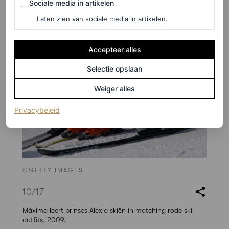
Sociale media in artikelen
Laten zien van sociale media in artikelen.
Accepteer alles
Selectie opslaan
Weiger alles
(opent in een nieuw tabblad)
Privacybeleid
©GETTY IMAGES
10
/17
Máxima leert prinses Alexia skiën in matching rode ski-
outfits, 2009.