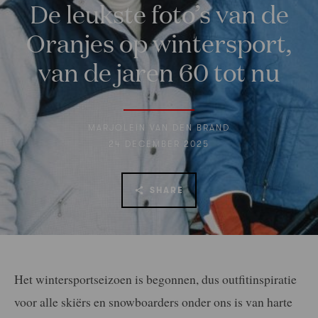
De leukste foto’s van de
Oranjes op wintersport,
van de jaren 60 tot nu
MARJOLEIN VAN DEN BRAND
24 DECEMBER 2025
SHARE
Het wintersportseizoen is begonnen, dus outfitinspiratie
voor alle skiërs en snowboarders onder ons is van harte