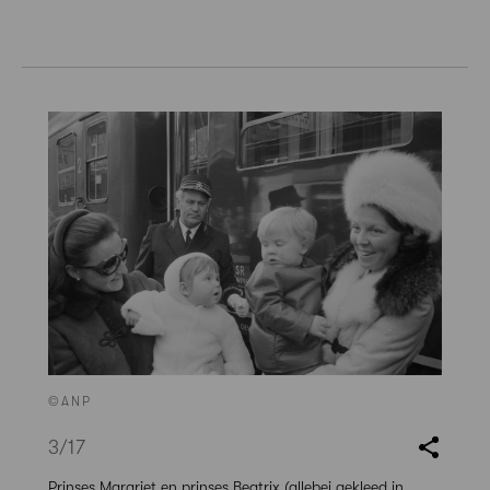
©ANP
3
/17
Prinses Margriet en prinses Beatrix (allebei gekleed in