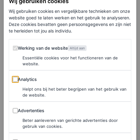
Wij gebruiken cookies
Wij gebruiken cookies en vergelijkbare technieken om onze
9
/17
website goed te laten werken en het gebruik te analyseren.
Beatrix en Claus in hun eighties ski-gear, 1981.
Deze cookies bevatten geen persoonsgegevens en zijn niet
te herleiden tot jou als individu.
Werking van de website
Werking van de website
Altijd aan
Essentiële cookies voor het functioneren van de
website.
Analytics
Analytics
Helpt ons bij het beter begrijpen van het gebruik van
de website.
Advertenties
Advertenties
Beter aanleveren van gerichte advertenties door
gebruik van cookies.
Sociale media in artikelen