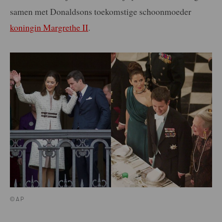
samen met Donaldsons toekomstige schoonmoeder
koningin Margrethe II
.
©AP