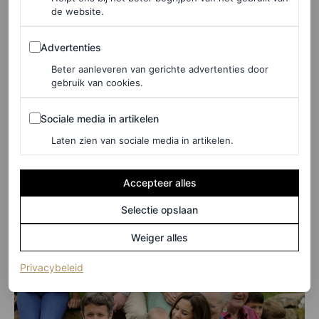
de website.
Advertenties
Advertenties
Beter aanleveren van gerichte advertenties door
gebruik van cookies.
©GETTY IMAGES
Sociale media in artikelen
Sociale media in artikelen
Laten zien van sociale media in artikelen.
2011
Accepteer alles
Het koninklijk paar begon hun zevende huwelijksjaar met
de geboorte van hun tweeling, prins Vincent en prinses
Selectie opslaan
Josephine. Daarmee was het koninklijke gezin compleet.
Weiger alles
(opent in een nieuw tabblad)
Privacybeleid