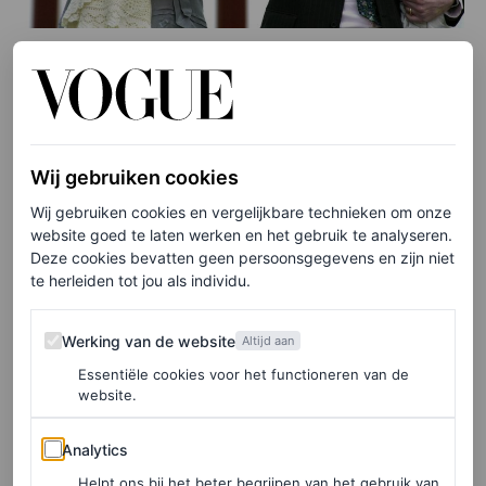
©AFP
2008
Vanaf 2008 begon voor het koninklijk paar de
Wij gebruiken cookies
familietraditie om naar Zwitserland te gaan voor een
Wij gebruiken cookies en vergelijkbare technieken om onze
skivakantie
. Een jaarlijkse reis waar het gezin nog jaren
website goed te laten werken en het gebruik te analyseren.
Deze cookies bevatten geen persoonsgegevens en zijn niet
van zou genieten.
te herleiden tot jou als individu.
Werking van de website
Werking van de website
Altijd aan
Essentiële cookies voor het functioneren van de
website.
Analytics
Analytics
Helpt ons bij het beter begrijpen van het gebruik van