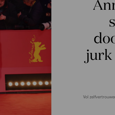
An
s
do
jurk
Vol zelfvertrouwe