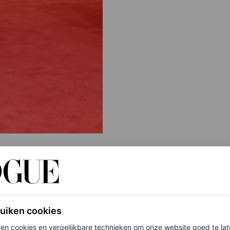
jn, vindt deze week plaats. Actrice Anne Hathaway
ruiken cookies
remière en dat stelde allesbehalve teleur. De 40-
ken cookies en vergelijkbare technieken om onze website goed te la