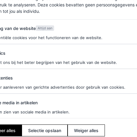
aliaanse modehuis Valentino. Om de look af te
ruik te analyseren. Deze cookies bevatten geen persoonsgegevens en
egant opgestoken haar.
 tot jou als individu.
van de website
ng van de website
Altijd aan
nende jurk
ntiële cookies voor het functioneren van de website.
 actrice gaf aan meer vertrouwen en vrede te
ics
ertelde ze in een interview met
Elle
vroeger te
t ons bij het beter begrijpen van het gebruik van de website.
en. Gelukkig is daar nu verandering in gekomen.
ties
haar schoenen te staan. Voor ons smullen geblazen,
enties
deze
Valentino
jurk.
r aanleveren van gerichte advertenties door gebruik van cookies.
edia in artikelen
e media in artikelen
n zien van sociale media in artikelen.
euwe romantische komedie
She Came to Me
. De film
er alles
Selectie opslaan
Weiger alles
dman en Steve Carell.
She Came To Me
legt de