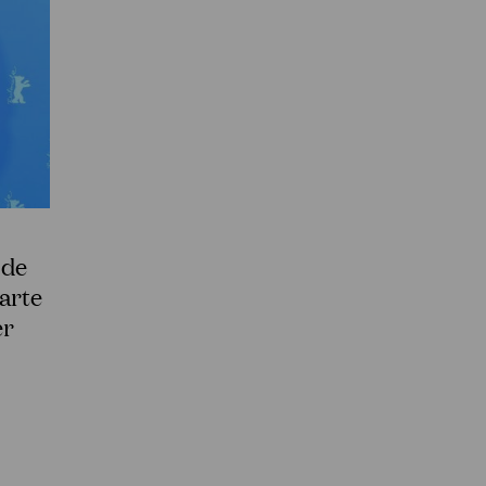
 de
warte
er