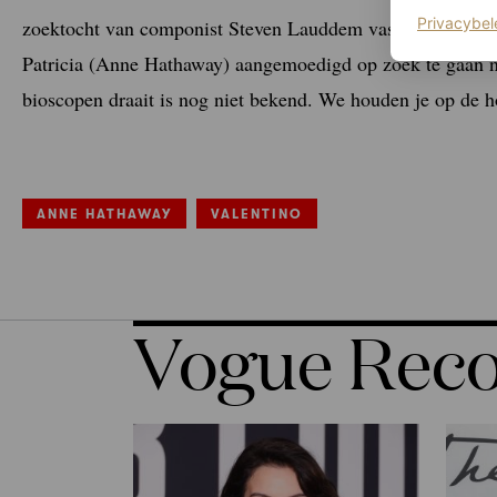
Privacybel
zoektocht van componist Steven Lauddem vast. Hij zit in 
Patricia (Anne Hathaway) aangemoedigd op zoek te gaan na
bioscopen draait is nog niet bekend. We houden je op de h
ANNE HATHAWAY
VALENTINO
Vogue Re