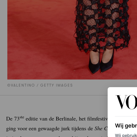
©VALENTINO / GETTY IMAGES
ste
De 73
editie van de Berlinale, het filmfestival in Berli
Wij geb
ging voor een gewaagde jurk tijdens de
She Came to Me
-p
Wij gebrui