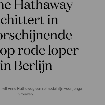
ne Hathaway
chittert in
orschijnende
 op rode loper
in Berlijn
n wil Anne Hathaway een rolmodel zijn voor jonge
vrouwen.