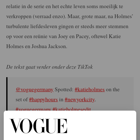
relatie in de serie en het echte leven soms moeilijk te
verkroppen (verraad enzo). Maar, grote maar, na Holmes’
turbulente liefdesleven gingen er steeds meer stemmen
op voor een reünie van Joey en Pacey, oftewel Katie
Holmes en Joshua Jackson.
De tekst gaat verder onder deze TikTok
@voguegermany
Spotted:
#katieholmes
on the
set of
#happyhours
in
#newyorkcity
.
#voguegermany
#katieholmesedit
#katieholmesedits
#movieset
#filmset
#katieholmesfan
♬ original sound – Armenian
speed up