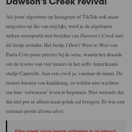
Dawson’s Creek revival
Als jouw algoritme op Instagram of TikTok ook maar
enigszins op die van mij lijkt, werd je de afgelopen
weken overspoeld met beelden van
Dawson’s Creek
met
dit liedje eronder. Het liedje
I Don’t Want to Wait
van
Paula Cole paste precies bij de serie, waarin het draaide
om de levens van vier tieners in het suffe Amerikaans
stadje Capeside. Aan een
creek
ja, vandaar de naam. De
tieners barsten van knaldrang, en wilden niet wachten
om hun ‘volwassen’ leven te beginnen. Niet wetende dat
dat niet per se alleen maar geluk zal brengen. Er was een
serieuze portie
drama alert.
Elke week onze beste artikelen in je inbox?