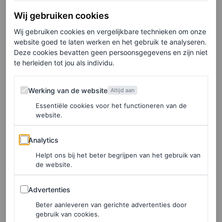
Wij gebruiken cookies
Wij gebruiken cookies en vergelijkbare technieken om onze
Joey en Pacey
website goed te laten werken en het gebruik te analyseren.
Deze cookies bevatten geen persoonsgegevens en zijn niet
te herleiden tot jou als individu.
En jawel lieve millenials,
your prayes have been heared
.
Of nou ja, Holmes en Jackson zijn momenteel een soort
Werking van de website
Werking van de website
Altijd aan
van weer samen. Voor een film althans. En dat is
Essentiële cookies voor het functioneren van de
absoluut geen toeval. Vorige maand werd namelijk
website.
bekend dat Holmes de schrijver, regisseur én
Analytics
Analytics
hoofdrolspeler is in de nieuwe triologie
Happy Hours
.
Helpt ons bij het beter begrijpen van het gebruik van
En wie speelt daarin haar lover? Joshua Jackson. Want
de website.
wat doe je als je zin hebt de banden met je oude liefde
Advertenties
Advertenties
aan te halen? Dan bedenkt je gewoon een film-drieluik
Beter aanleveren van gerichte advertenties door
(niet één, maar drie films) waarin je hem kan regisseren
gebruik van cookies.