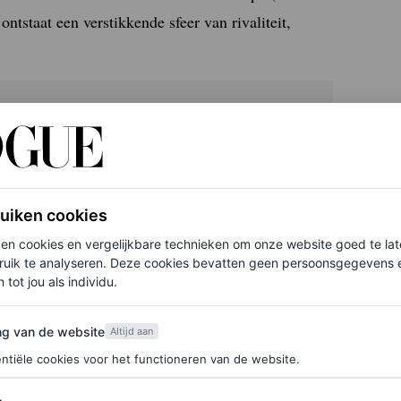
ntstaat een verstikkende sfeer van rivaliteit,
f je hier in voor de Vogue-nieuwsbrief.
ruiken cookies
t Lancaster Ned Merrill, een man die na een lange
ken cookies en vergelijkbare technieken om onze website goed te la
rienden in een rijke Amerikaanse buitenwijk.
ruik te analyseren. Deze cookies bevatten geen persoonsgegevens en
hij om van zwembad naar zwembad te hoppen.
 tot jou als individu.
erhaal.
van de website
ng van de website
Altijd aan
ntiële cookies voor het functioneren van de website.