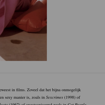
eest in films. Zoveel dat het bijna onmogelijk
een sexy manier is, zoals in
Sexcrimes
(1998) of
uate
(1967) of angstaanjagend zoals in
Cat People