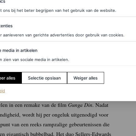
ics
t ons bij het beter begrijpen van het gebruik van de website.
ties
enties
r aanleveren van gerichte advertenties door gebruik van cookies.
edia in artikelen
e media in artikelen
n zien van sociale media in artikelen.
er alles
Selectie opslaan
Weiger alles
(opent in een nieuw tabblad)
eid
 Edwards, waarin hij Hrundi V. Bakshi speelt, een
elen in een remake van de film
Gunga Din
. Nadat
andigheid, wordt hij per ongeluk uitgenodigd voor
npunt van een reeks rampzalige gebeurtenissen die
een gigantisch bubbelbad. Het duo Sellers-Edwards