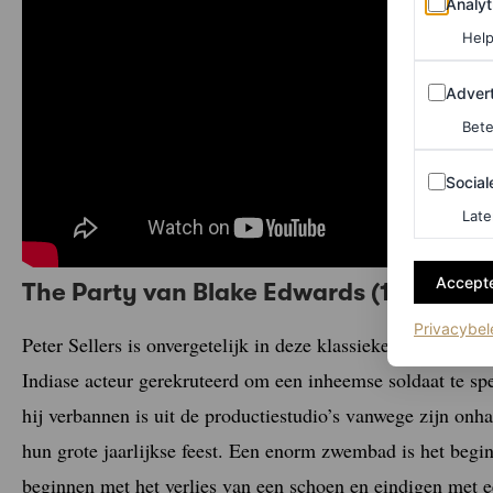
Analyt
Help
Adverten
Advert
Bete
Sociale m
Social
Late
Accepte
The Party van Blake Edwards (1968)
Privacybel
Peter Sellers is onvergetelijk in deze klassieker van Blake
Indiase acteur gerekruteerd om een inheemse soldaat te sp
hij verbannen is uit de productiestudio’s vanwege zijn onh
hun grote jaarlijkse feest. Een enorm zwembad is het begi
beginnen met het verlies van een schoen en eindigen met 