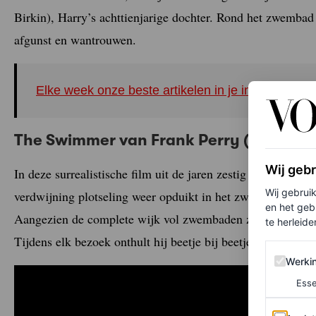
Birkin), Harry’s achttienjarige dochter. Rond het zwembad o
afgunst en wantrouwen.
Elke week onze beste artikelen in je inbox? Schrij
The Swimmer van Frank Perry (1968)
Wij geb
In deze surrealistische film uit de jaren zestig speelt Bur
Wij gebrui
verdwijning plotseling weer opduikt in het zwembad van v
en het geb
Aangezien de complete wijk vol zwembaden zit, besluit 
te herleiden
Tijdens elk bezoek onthult hij beetje bij beetje zijn levensv
Werking 
Werki
Esse
Analytics