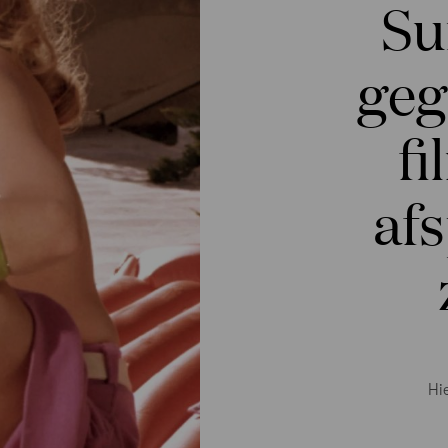
Su
geg
fi
afs
Hi