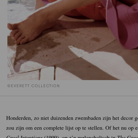
©EVERETT COLLECTION
Honderden, zo niet duizenden zwembaden zijn het decor gew
zou zijn om een complete lijst op te stellen. Of het nu op 
Cruel Intentions
(1999), op z’n melancholisch in
The Grad