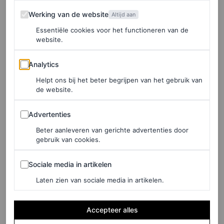
drukte van de bekendere kustplaatsen. Een authentieke
Werking van de website
Werking van de website
Altijd aan
Italiaanse ervaring.
Essentiële cookies voor het functioneren van de
website.
Analytics
LEES OOK
Analytics
‘Ik bracht een bezoek aan Georgië en daar
Helpt ons bij het beter begrijpen van het gebruik van
de website.
wil jij ook heen als foodie’
ROEL JANSSEN
Advertenties
Advertenties
Beter aanleveren van gerichte advertenties door
gebruik van cookies.
Sociale media in artikelen
Sociale media in artikelen
Laten zien van sociale media in artikelen.
Accepteer alles