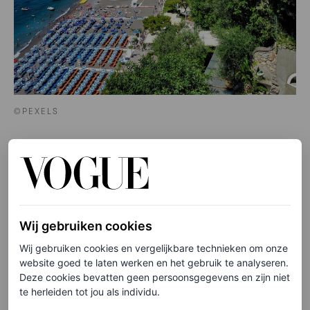
©PEXELS
Atrani Beach
Aan de kust van Amalfi op de weg naar Ravello (naar
verluidt een van de mooiste dorpjes van Italië) ligt
Wij gebruiken cookies
Atrani, een piepklein vissersdorpje met slechts duizend
Wij gebruiken cookies en vergelijkbare technieken om onze
inwoners. En dus een prachtig – maar klein – zandstrand
website goed te laten werken en het gebruik te analyseren.
Deze cookies bevatten geen persoonsgegevens en zijn niet
genaamd Atrani Beach. Tussen de
locals
op een
te herleiden tot jou als individu.
strandbedje genieten van een Aperol Spritz, ver van de