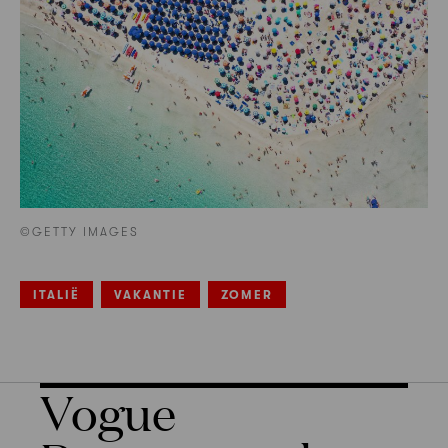
©GETTY IMAGES
ITALIË
VAKANTIE
ZOMER
Vogue