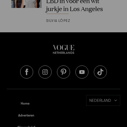
LBD in voor een wit
jurkje in Los Angeles
SILVIA LÓPEZ
NEDERLAND
Home
Adverteren