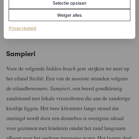
Selectie opslaan
Weiger alles
(opent in een nieuw tabblad)
Privacybeleid
©ANP
Sampieri
Voor de volgende
hidden beach gem
strijken we neer op
het eiland Sicilië. Een van de mooiste stranden volgens
de eilandbewoners:
Sampieri
, een breed goudkleurig
zandstrand met lokale vissersboten die aan de zanderige
kustlijn liggen. Het twee kilometer lange strand dat
omringd wordt door een dennebos is overigens ideaal
voor gezinnen met kinderen omdat het zand langzaam
afloopt naar het ondiepe turquoise water. Het laatste deel