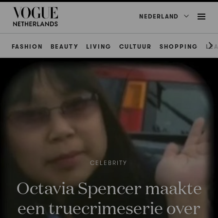
NEDERLAND
FASHION
BEAUTY
LIVING
CULTUUR
SHOPPING
LE
CELEBRITY
Octavia Spencer maakte
een truecrimeserie over