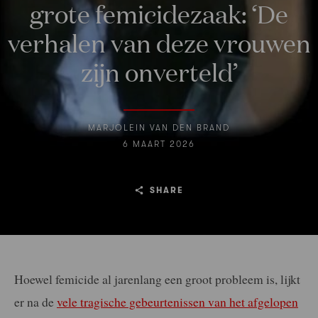
grote femicidezaak: ‘De
verhalen van deze vrouwen
zijn onverteld’
MARJOLEIN VAN DEN BRAND
6 MAART 2026
SHARE
Hoewel femicide al jarenlang een groot probleem is, lijkt
er na de
vele tragische gebeurtenissen van het afgelopen