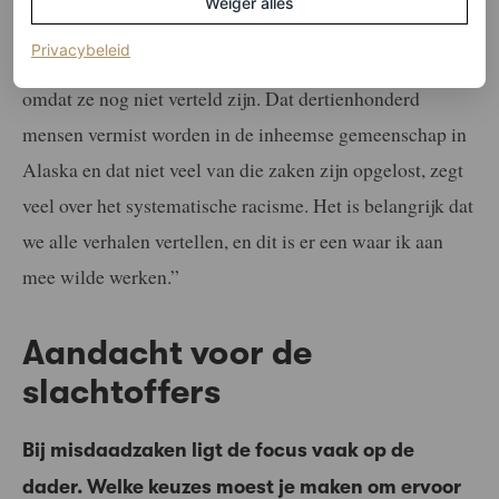
Weiger alles
gaan. Het was belangrijk voor ons om de verhalen van de
(opent in een nieuw tabblad)
Privacybeleid
vrouwen uit deze specifieke gemeenschap te vertellen,
omdat ze nog niet verteld zijn. Dat dertienhonderd
mensen vermist worden in de inheemse gemeenschap in
Alaska en dat niet veel van die zaken zijn opgelost, zegt
veel over het systematische racisme. Het is belangrijk dat
we alle verhalen vertellen, en dit is er een waar ik aan
mee wilde werken.”
Aandacht voor de
slachtoffers
Bij misdaadzaken ligt de focus vaak op de
dader. Welke keuzes moest je maken om ervoor