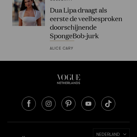
Dua Lipa draagt als
eerste de veelbesproken
doorschijnende
SpongeBob-jurk
ALICE CARY
NEDERLAND