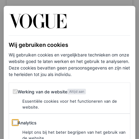
View this post on Instagram
Wij gebruiken cookies
Wij gebruiken cookies en vergelijkbare technieken om onze
website goed te laten werken en het gebruik te analyseren.
Deze cookies bevatten geen persoonsgegevens en zijn niet
te herleiden tot jou als individu.
Werking van de website
Werking van de website
Altijd aan
Essentiële cookies voor het functioneren van de
A post shared by Anne Hathaway (@annehathaway)
website.
Analytics
Analytics
Helpt ons bij het beter begrijpen van het gebruik van
Elke week onze beste artikelen in je inbox?
de website.