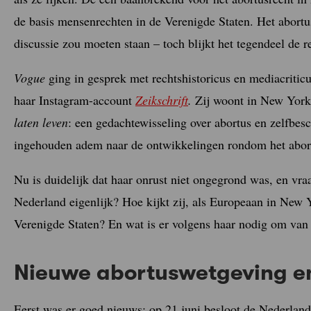
de basis mensenrechten in de Verenigde Staten. Het abortusr
discussie zou moeten staan – toch blijkt het tegendeel de rea
Vogue
ging in gesprek met rechtshistoricus en mediacriti
haar Instagram-account
Zeikschrift
.
Zij woont in New York
laten leven
: een gedachtewisseling over abortus en zelfbes
ingehouden adem naar de ontwikkelingen rondom het abort
Nu is duidelijk dat haar onrust niet ongegrond was, en vraag
Nederland eigenlijk? Hoe kijkt zij, als Europeaan in New 
Verenigde Staten? En wat is er volgens haar nodig om van
Nieuwe abortuswetgeving e
Eerst was er goed nieuws: op 21 juni besloot de Nederland