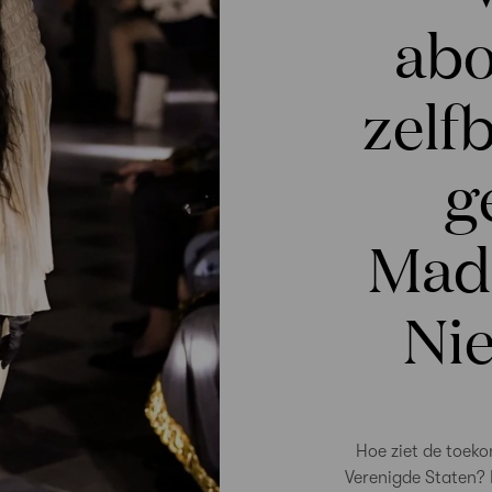
abo
zelf
g
Made
Ni
Hoe ziet de toeko
Verenigde Staten?