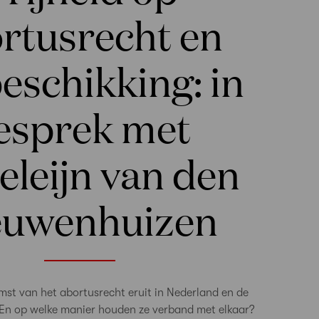
rtusrecht en
beschikking: in
esprek met
leijn van den
euwenhuizen
mst van het abortusrecht eruit in Nederland en de
 En op welke manier houden ze verband met elkaar?