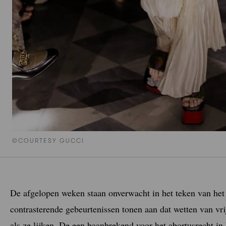
©COURTESY GUCCI
De afgelopen weken staan onverwacht in het teken van het a
contrasterende gebeurtenissen tonen aan dat wetten van vri
als ze lijken. De een baanbrekend voor het abortusrecht in