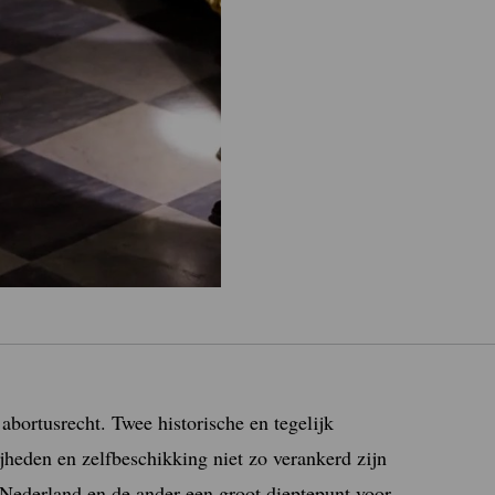
bortusrecht. Twee historische en tegelijk
jheden en zelfbeschikking niet zo verankerd zijn
 Nederland en de ander een groot dieptepunt voor