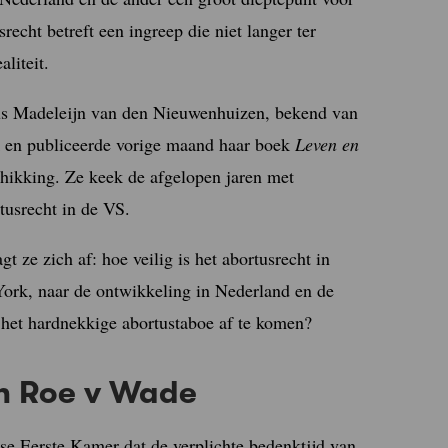
echt betreft een ingreep die niet langer ter
liteit.
cus Madeleijn van den Nieuwenhuizen, bekend van
 en publiceerde vorige maand haar boek
Leven en
chikking. Ze keek de afgelopen jaren met
usrecht in de VS.
t ze zich af: hoe veilig is het abortusrecht in
York, naar de ontwikkeling in Nederland en de
 het hardnekkige abortustaboe af te komen?
n Roe v Wade
se Eerste Kamer dat de verplichte bedenktijd van