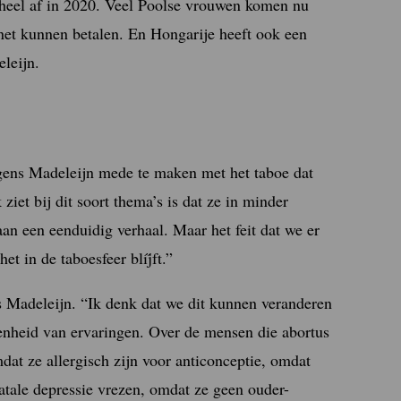
geheel af in 2020. Veel Poolse vrouwen komen nu
net kunnen betalen. En Hongarije heeft ook een
eleijn.
lgens Madeleijn mede te maken met het taboe dat
iet bij dit soort thema’s is dat ze in minder
n een eenduidig verhaal. Maar het feit dat we er
t in de taboesfeer blíj́ft.”
s Madeleijn. “Ik denk dat we dit kunnen veranderen
denheid van ervaringen. Over de mensen die abortus
dat ze allergisch zijn voor anticonceptie, omdat
natale depressie vrezen, omdat ze geen ouder-