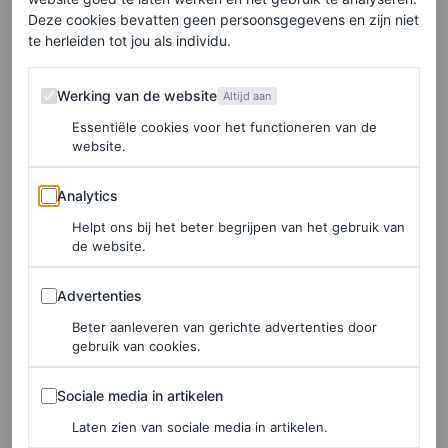
Deze cookies bevatten geen persoonsgegevens en zijn niet
te herleiden tot jou als individu.
Goede doelen om te
Werking van de website
steunen
Werking van de website
Altijd aan
Essentiële cookies voor het functioneren van de
website.
Hieronder volgen enkele organisaties waaraan je kunt
doneren om de mensen te helpen die onder hongersnood
Analytics
Analytics
lijden in Gaza.
Helpt ons bij het beter begrijpen van het gebruik van
de website.
Medical Aid for Palestinians
Advertenties
Advertenties
Sinds het uitbreken van de oorlog biedt
Medical Aid for
Beter aanleveren van gerichte advertenties door
Palestinians
essentiële medische hulp aan mensen in
gebruik van cookies.
nood in Gaza. De liefdadigheidsinstelling zet zich in om
Sociale media in artikelen
Sociale media in artikelen
de gezondheidszorg in grote instellingen, waaronder het
Laten zien van sociale media in artikelen.
Nasser-ziekenhuis en het Al Shifa-ziekenhuis, te