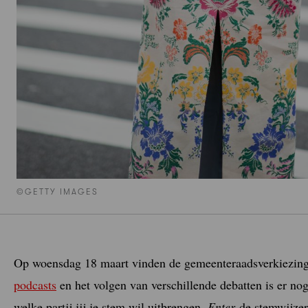
©GETTY IMAGES
Op woensdag 18 maart vinden de gemeenteraadsverkiezing
podcasts
en het volgen van verschillende debatten is er no
welke partij jij je stem wil uitbrengen.
Enter
de stemwijzer