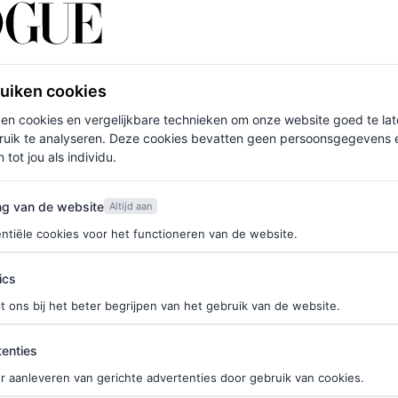
. Het gaat er veel meer om dat je gaat denken
 vertegenwoordigen.
ruiken cookies
ken cookies en vergelijkbare technieken om onze website goed te la
Tweede Kamerverkiezingen
ruik te analyseren. Deze cookies bevatten geen persoonsgegevens en
 tot jou als individu.
van de website
ng van de website
Altijd aan
n een keuze tijdens de gemeenteraadsverkiezingen
ntiële cookies voor het functioneren van de website.
ompas en de StemWijzer zijn er ook andere
ics
gedrag van politieke partijen – los van wat ze nu
t ons bij het beter begrijpen van het gebruik van de website.
we je hier een overzicht.
ties
enties
r aanleveren van gerichte advertenties door gebruik van cookies.