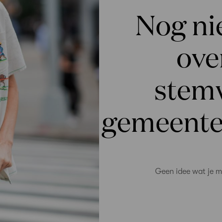
Nog ni
ove
stemw
gemeente
Geen idee wat je m