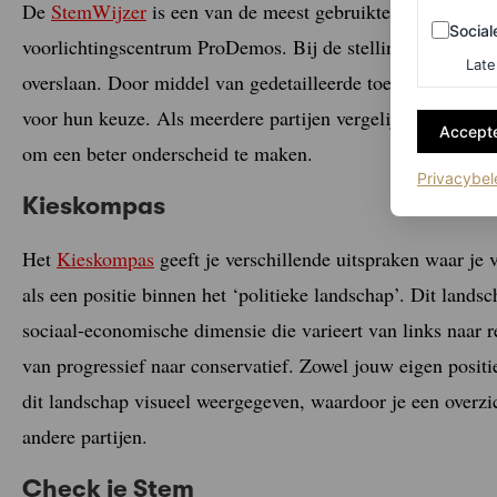
De
StemWijzer
is een van de meest gebruikte en oudste st
Sociale m
Social
voorlichtingscentrum ProDemos. Bij de stellingen kies je of 
Late
overslaan. Door middel van gedetailleerde toelichtingen op e
voor hun keuze. Als meerdere partijen vergelijkbare standp
Accepte
om een beter onderscheid te maken.
Privacybel
Kieskompas
Het
Kieskompas
geeft je verschillende uitspraken waar je 
als een positie binnen het ‘politieke landschap’. Dit land
sociaal-economische dimensie die varieert van links naar r
van progressief naar conservatief. Zowel jouw eigen positie
dit landschap visueel weergegeven, waardoor je een overzic
andere partijen.
Check je Stem