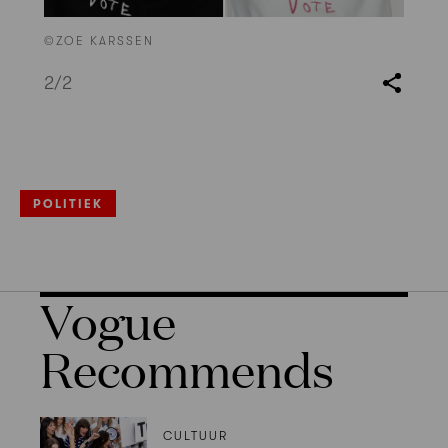
©ZOE KARSSEN
2
/2
POLITIEK
Vogue
Recommends
CULTUUR