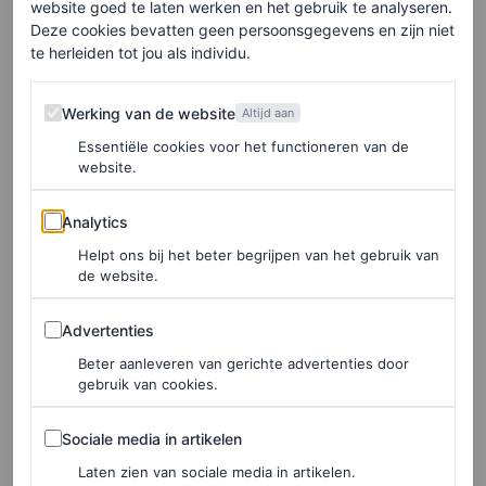
website goed te laten werken en het gebruik te analyseren.
dacht ik: stemmen is cool. Dat is precies wat ik samen
Deze cookies bevatten geen persoonsgegevens en zijn niet
met Linda wilde laten zien. Het is cool om je stem te
te herleiden tot jou als individu.
gebruiken in een wereld die steeds probeert te bepalen
Werking van de website
Werking van de website
Altijd aan
wie je moet zijn. Fundamentele mensenrechten staan
Essentiële cookies voor het functioneren van de
onder druk en de verdeeldheid lijkt toe te nemen. Juist
website.
dan moeten we opkomen voor gelijkheid, vrijheid en
Analytics
Analytics
elkaar.”
Helpt ons bij het beter begrijpen van het gebruik van
De boodschap is helder: mode kan inspireren, verbinden
de website.
en aanzetten tot actie.
Advertenties
Advertenties
Beter aanleveren van gerichte advertenties door
Ga stemmen. Gebruik je stem. Go vote.
gebruik van cookies.
Sociale media in artikelen
Come on, vote! Lees dit voordat je stemt tijdens de
Sociale media in artikelen
Tweede Kamerverkiezingen 2025
Laten zien van sociale media in artikelen.