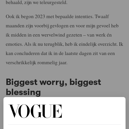
behaald, zijn we teleurgesteld.
Ook ik begon 2023 met bepaalde intenties. Twaalf
maanden zijn voorbij gevlogen en voor mijn gevoel heb
ik midden in een wervelwind gezeten – van werk én
emoties. Als ik nu terugblik, heb ik eindelijk overzicht. Ik
kan concluderen dat ik in de laatste dagen zit van een
verschrikkelijk rommelig jaar.
Biggest worry, biggest
blessing
Mijn nichtje Sheida vroeg mij laatst in een van de
afleveringen van haar podcast
Thats’s what Shei said
naar mijn
biggest blessing
en mijn
biggest worry
. Een