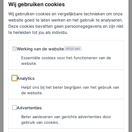
Wij gebruiken cookies
vraag die mij ook na de opnames nog aan het denken
Wij gebruiken cookies en vergelijkbare technieken om onze
zette, en waarvan het antwoord eigenlijk heel goed mijn
website goed te laten werken en het gebruik te analyseren.
jaar omschrijft. Ik ben er dit jaar namelijk achter
Deze cookies bevatten geen persoonsgegevens en zijn niet
te herleiden tot jou als individu.
gekomen dat in elke
blessing
een
worry
zit, en andersom.
Want hoewel ik terugkijk op een jaar waarvan ik niet had
Werking van de website
Werking van de website
Altijd aan
verwacht dat het zo zou lopen, zie ik ook veel groei.
Essentiële cookies voor het functioneren van de
website.
Elke week onze beste artikelen in je inbox?
Analytics
Analytics
Schrijf je hier in voor de Vogue-nieuwsbrief.
Helpt ons bij het beter begrijpen van het gebruik van
de website.
Mijn grootste zegen was dit jaar zonder twijfel het
Advertenties
Advertenties
opzetten van mijn kledingmerk VIVEH, wat ik in maart
Beter aanleveren van gerichte advertenties door
lanceerde. Ik heb zoveel geleerd, bakken met liefde
gebruik van cookies.