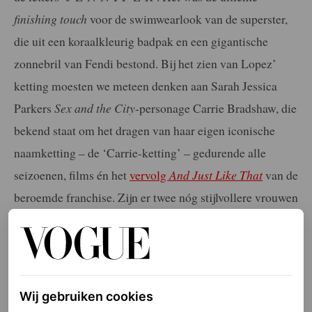
finishing touch
voor de swimwearlook van de superster,
die uit een koraalkleurig badpak en een gigantische
zonnebril van Fendi bestond. Bij het zien van Lopez’
ketting moesten we meteen denken aan Sarah Jessica
Parkers
Sex and the City
-personage Carrie Bradshaw, die
bekend staat om het dragen van haar eigen iconische
naamketting – de ‘Carrie-ketting’ – gedurende alle
seizoenen, films én het
vervolg
And Just Like That
van de
beroemde franchise. Zijn er twee nóg stijlvollere vrouwen
om inspiratie op te doen wat betreft accessoires? Wij
denken van niet.
Elke week onze beste artikelen in je inbox?
Wij gebruiken cookies