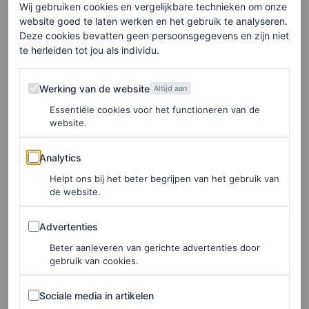
Schrijf je hier in voor de Vogue-nieuwsbrief.
Wij gebruiken cookies en vergelijkbare technieken om onze
website goed te laten werken en het gebruik te analyseren.
Deze cookies bevatten geen persoonsgegevens en zijn niet
Hoewel het misschien een gewaagde keuze is voor een
te herleiden tot jou als individu.
zwembaddag, was de naamketting subtiel in de wereld
Werking van de website
Werking van de website
Altijd aan
van Jennifer Lopez. De superster beknibbelt namelijk
Essentiële cookies voor het functioneren van de
nooit op accessoires. Van een indrukwekkende collectie
website.
oversized
hoops
tot haar
bedazzled
Starbucks-bekers, de
Analytics
Analytics
popster laat graag hoofden omdraaien. Haar ketting is
Helpt ons bij het beter begrijpen van het gebruik van
zeker zo’n statementaccessoire.
de website.
Advertenties
Advertenties
Beter aanleveren van gerichte advertenties door
gebruik van cookies.
Sociale media in artikelen
Sociale media in artikelen