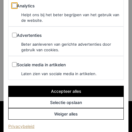
Analytics
Analytics
PORSCHE
Helpt ons bij het beter begrijpen van het gebruik van
de website.
ROYALS
Advertenties
Kate Middleton breekt met
Advertenties
koninklijke traditie met
Beter aanleveren van gerichte advertenties door
gebruik van cookies.
gedurfde paasmanicure
Sociale media in artikelen
Sociale media in artikelen
SILVIA LÓPEZ
Laten zien van sociale media in artikelen.
Accepteer alles
Selectie opslaan
Weiger alles
(opent in een nieuw tabblad)
Privacybeleid