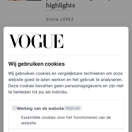
highlights
SILVIA LÓPEZ
FASHION NIEUWS
Kendall Jenner ruilt een
LBD in voor een wit jurkje
in Los Angeles
Wij gebruiken cookies
Wij gebruiken cookies en vergelijkbare technieken om onze
SILVIA LÓPEZ
website goed te laten werken en het gebruik te analyseren.
Deze cookies bevatten geen persoonsgegevens en zijn niet
PARTNERSHIP
te herleiden tot jou als individu.
Deze nieuwe campagne
geschoten door
Werking van de website
Werking van de website
Altijd aan
gerenommeerd fotograaf
Essentiële cookies voor het functioneren van de
Bastiaan Woudt is een piece
website.
of art