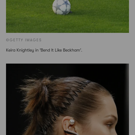
©GETTY IMAGES
Keira Knightley in 'Bend It Like Beckham'.