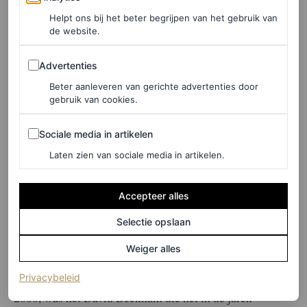
Helpt ons bij het beter begrijpen van het gebruik van
de website.
©GETTY IMAGES
Advertenties
Advertenties
LEES OOK
Beter aanleveren van gerichte advertenties door
gebruik van cookies.
Dit praktische item wordt dé trend van de
zomer als het aan Miu Miu ligt
Sociale media in artikelen
Sociale media in artikelen
MARJOLEIN VAN DEN BRAND
Laten zien van sociale media in artikelen.
Accepteer alles
Een iconisch
Selectie opslaan
haaraccessoire
Weiger alles
Geliefd bij Britney Spears en Paris Hilton in de jaren
(opent in een nieuw tabblad)
Privacybeleid
2000, was het David Beckham die het in de jaren