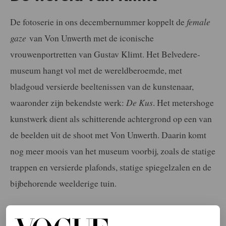
De fotoserie in ons decembernummer koppelt de
female
gaze
van Von Unwerth met de iconische
vrouwenportretten van Gustav Klimt. Het Belvedere-
museum hangt vol met de wereldberoemde, met
bladgoud versierde beeltenissen van de kunstenaar,
waaronder zijn bekendste werk:
De Kus
. Het metershoge
kunstwerk dient als schitterende achtergrond op een van
de beelden uit de shoot met Von Unwerth. Daarin komt
nog meer moois van het museum voorbij, zoals de statige
trappen en versierde plafonds, statige spiegelzalen en de
bijbehorende weelderige tuin.
De werken van Klimt zijn momenteel ook dichter bij huis
te bewonderen. En wel in het Amsterdamse Van Gogh