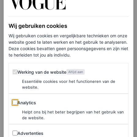
Museum, waar de
tentoonstelling
Golden Boy Gustav
Klimt
te zien is. Het stralende middelpunt van de expo?
Wij gebruiken cookies
Judith
, vernoemd naar een van zijn muzes.
Wij gebruiken cookies en vergelijkbare technieken om onze
website goed te laten werken en het gebruik te analyseren.
Het decembernummer van Vogue Nederland ligt vanaf
Deze cookies bevatten geen persoonsgegevens en zijn niet
17 november in de winkel en is
hier
online te bestellen.
te herleiden tot jou als individu.
Werking van de website
Werking van de website
Altijd aan
Essentiële cookies voor het functioneren van de
website.
Analytics
Analytics
Helpt ons bij het beter begrijpen van het gebruik van
de website.
Advertenties
Advertenties