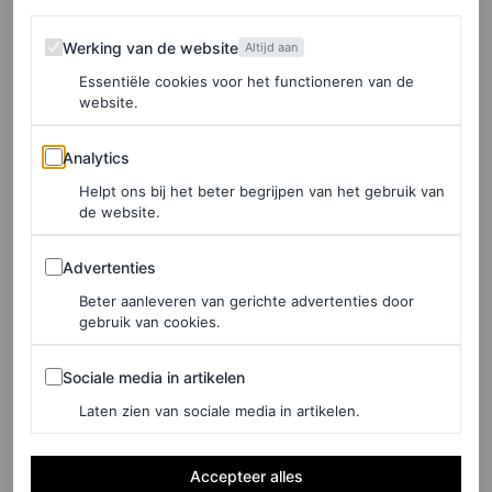
Werking van de website
Werking van de website
Altijd aan
Door deze manier van werken en de combinatie tussen
Essentiële cookies voor het functioneren van de
onder meer nylon en wol, flatteren de kledingstukken
website.
vele verschillende lichaamsvormen en maten. De
Analytics
Analytics
ontwerpen bevatten onverwachtse details, zijn over elkaar
Helpt ons bij het beter begrijpen van het gebruik van
gelaagd en worden vaak gekenmerkt door transparante
de website.
stoffen die bijna fungeren als een tweede huid. Kleren
Advertenties
gevormd door de lichamen die ze dragen. Bij A.Roege
Advertenties
Hove worden de klassieke percepties van breiwerk
Beter aanleveren van gerichte advertenties door
gebruik van cookies.
volledig uitgedaagd.
Sociale media in artikelen
Sociale media in artikelen
Laten zien van sociale media in artikelen.
Accepteer alles