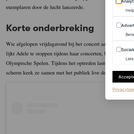
Analyt
exemplaren door de lucht lanceerde.
Help
Adverten
Advert
Korte onderbreking
Bete
Wie afgelopen vrijdagavond bij het concert aanwezig was, 
Sociale m
Social
lijkt Adele te stoppen tijdens haar concerten, behalve dan
Late
Olympische Spelen. Tijdens het optreden lastte
Adele
een 
scherm keek ze samen met het publiek live de olympische f
Accepte
Privacybel