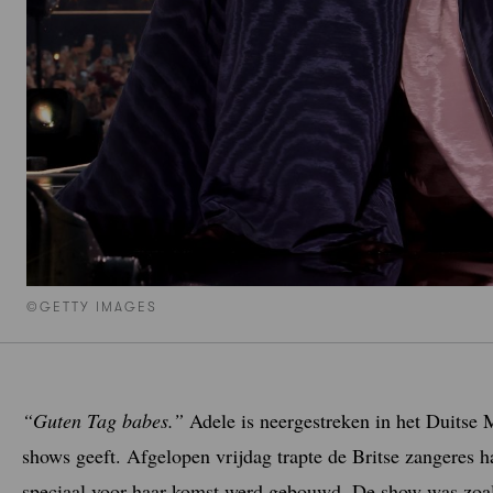
©GETTY IMAGES
“Guten Tag babes.”
Adele is neergestreken in het Duitse 
shows geeft. Afgelopen vrijdag trapte de Britse zangeres h
speciaal voor haar komst werd gebouwd. De show was zoa