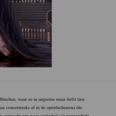
München, waar ze in augustus maar liefst tien
aar concertreeks af in de openluchtarena die
ls verwacht een waar spektakel vol memorabele