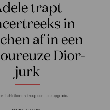
dele trapt
certreeks in
hen af in een
oureuze Dior-
jurk
r T-shirtkanon kreeg een luxe upgrade.