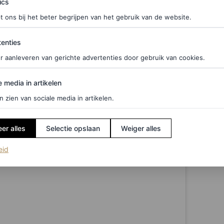
ics
t ons bij het beter begrijpen van het gebruik van de website.
ties
enties
r aanleveren van gerichte advertenties door gebruik van cookies.
pakte nog een extra unieke ervaring mee. Niets
edia in artikelen
e media in artikelen
 de vrouwenfinale van de honderd meter sprint bij de
n zien van sociale media in artikelen.
korte pauze in. Op het tweehonderd meter brede
inale.
er alles
Selectie opslaan
Weiger alles
(opent in een nieuw tabblad)
eid