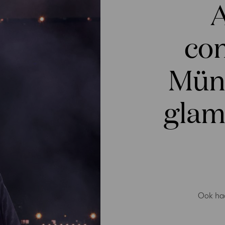
A
con
Münc
glam
Ook haa