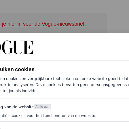
.
f je hier in voor de Vogue-nieuwsbrief.
er-collecties, was niet te zien. Dankzij haar
 verfijnde sfeer uit. De ‘rijbroek’ – hier meer een
aken.
ruiken cookies
ken cookies en vergelijkbare technieken om onze website goed te la
ruik te analyseren. Deze cookies bevatten geen persoonsgegevens en
 tot jou als individu.
van de website
ng van de website
Altijd aan
ntiële cookies voor het functioneren van de website.