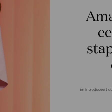
Ama
ee
stap
En introduceert d