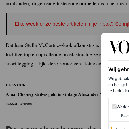
armbanden, ringen en glinsterende oorbellen van het merk
Elke week onze beste artikelen in je inbox? Schrij
Dat haar Stella McCartney-look afkomstig is uit herfst/wint
luchtige top en opvallende broek straalde ze een zomerse en
soort legging – lijkt deze zomer een kleine comeback te m
Wij geb
Wij gebrui
LEES OOK
en het geb
te herleiden
Amal Clooney strikes gold in vintage Alexander McQueen
Werking 
HANNAH JACKSON
Werki
Esse
Analytics