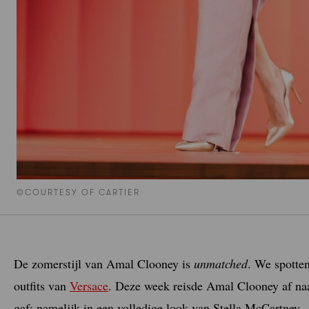
©COURTESY OF CARTIER
De zomerstijl van Amal Clooney is
unmatched
. We spotte
outfits van
Versace
. Deze week reisde Amal Clooney af naa
gaf: namelijk in een volledige look van Stella McCartney.