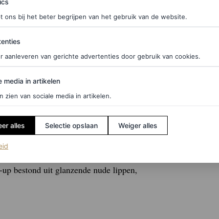
legging
ics
t ons bij het beter begrijpen van het gebruik van de website.
fst/winter 2026-shows ook te zien op de catwalks
ties
bben verschillende celebs de look ook omarm. Het
enties
Jenner (een bekend paardenmeisje).
r aanleveren van gerichte advertenties door gebruik van cookies.
edia in artikelen
e media in artikelen
schrijven als klassiek met een moderne twist
n zien van sociale media in artikelen.
en) past de stirruplegging van Stella McCartney
 introductie van het moderne item, trouw aan haar
er alles
Selectie opslaan
Weiger alles
(opent in een nieuw tabblad)
eid
 Dimitris Giannetos, die haar naar het evenement
up bestond uit glanzende nude lippen,