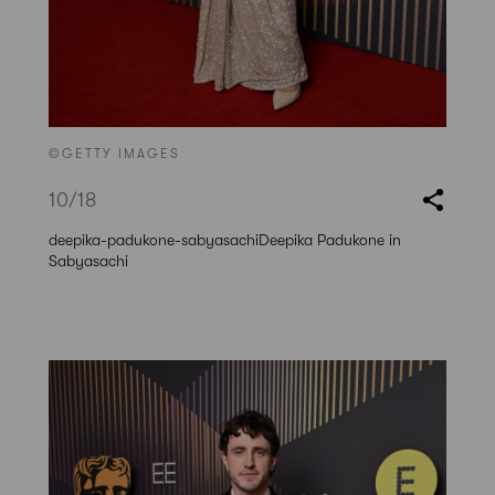
©GETTY IMAGES
10
/18
deepika-padukone-sabyasachiDeepika Padukone in
Sabyasachi