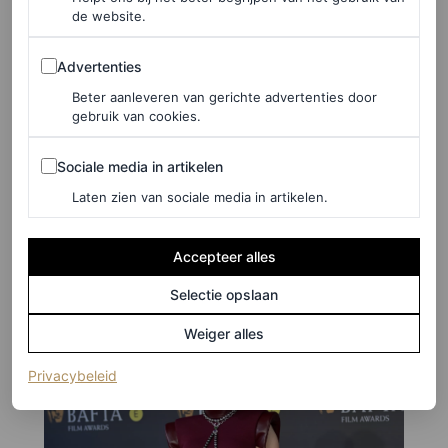
de website.
Advertenties
Advertenties
Beter aanleveren van gerichte advertenties door
gebruik van cookies.
©GETTY IMAGES
Sociale media in artikelen
Sociale media in artikelen
7
/18
Laten zien van sociale media in artikelen.
Barry Keoghan in Burberry
Accepteer alles
Selectie opslaan
Weiger alles
(opent in een nieuw tabblad)
Privacybeleid