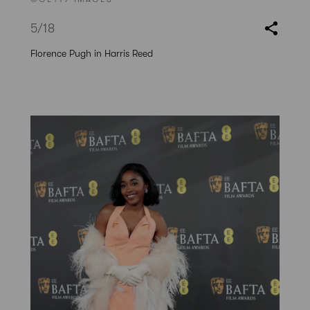
5
/18
Florence Pugh in Harris Reed