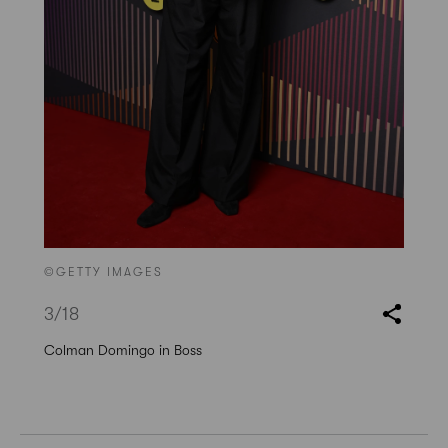
©GETTY IMAGES
3
/18
Colman Domingo in Boss