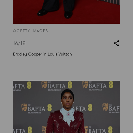
©GETTY IMAGES
16
/18
Bradley Cooper in Louis Vuitton