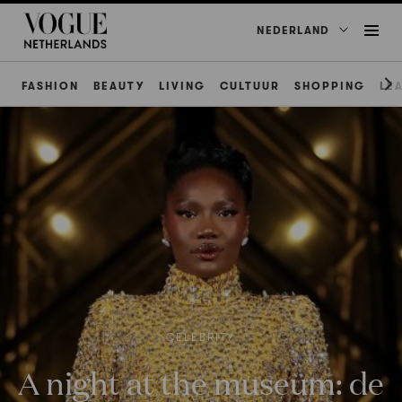
NEDERLAND
FASHION
BEAUTY
LIVING
CULTUUR
SHOPPING
LE
CELEBRITY
A night at the museum: de