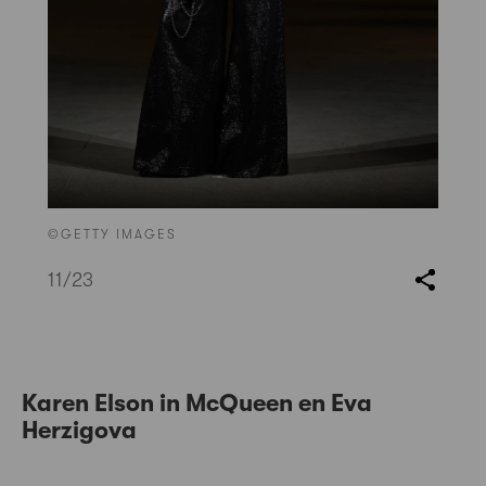
©GETTY IMAGES
11
/23
Karen Elson in McQueen en Eva
Herzigova