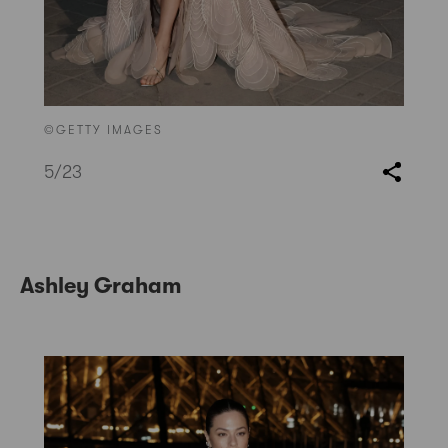
©GETTY IMAGES
5
/23
Ashley Graham