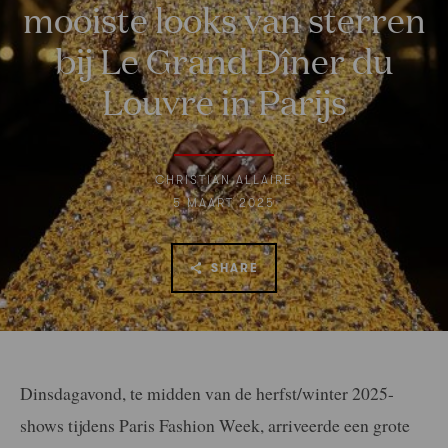
mooiste looks van sterren
bij Le Grand Dîner du
Louvre in Parijs
CHRISTIAN ALLAIRE
5 MAART 2025
SHARE
Dinsdagavond, te midden van de herfst/winter 2025-
shows tijdens Paris Fashion Week, arriveerde een grote