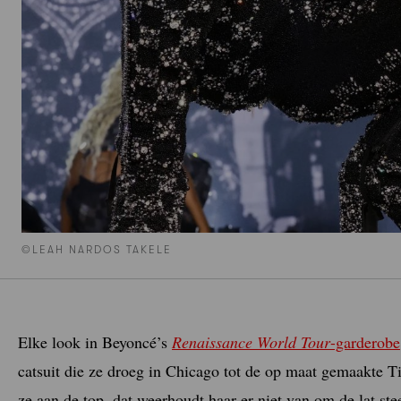
©LEAH NARDOS TAKELE
Elke look in Beyoncé’s
Renaissance World Tour
-garderobe
catsuit die ze droeg in Chicago tot de op maat gemaakte T
ze aan de top, dat weerhoudt haar er niet van om de lat ste