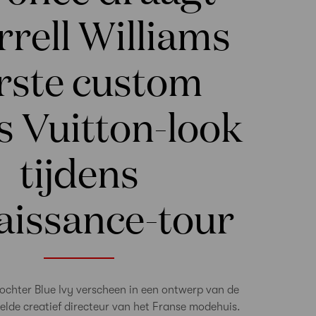
rell Williams
rste custom
s Vuitton-look
tijdens
aissance-tour
chter Blue Ivy verscheen in een ontwerp van de
lde creatief directeur van het Franse modehuis.