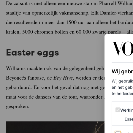
De catsuit is niet alleen een nieuwe stap in Pharrell Will
staaltje van opmerkelijk vakmanschap. Elk Damier-vierkan
die resulteerde in meer dan 1500 uur aan alleen het bordu
kralen, 5000 chromen bollen en 60.000 zwarte parels – al
Easter eggs
Williams maakte ook van de gelegenheid gebruik om wat
Wij geb
Beyoncés fanbase, de
Bey Hive
, werden er tien gouden bije
Wij gebrui
geborduurd. En voor het geval dat nog niet genoeg was, o
en het geb
te herleiden
maat voor de dansers van de tour, waaronder Blue Ivy. Ov
gesproken.
Werking 
Werki
Esse
Analytics