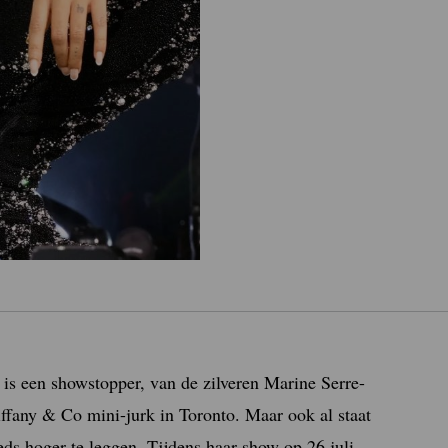
is een showstopper, van de zilveren Marine Serre-
iffany & Co mini-jurk in Toronto. Maar ook al staat
eds hoger te leggen. Tijdens haar show op 26 juli