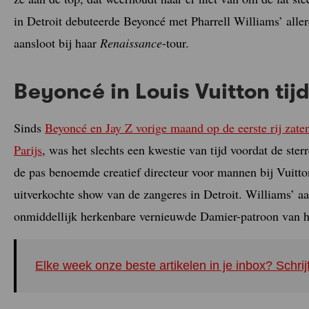
in Detroit debuteerde Beyoncé met Pharrell Williams’ aller
aansloot bij haar
Renaissance
-tour.
Beyoncé in Louis Vuitton ti
Sinds
Beyoncé en Jay Z vorige maand op de eerste rij zate
Parijs
, was het slechts een kwestie van tijd voordat de ste
de pas benoemde creatief directeur voor mannen bij Vuitton
uitverkochte show van de zangeres in Detroit. Williams’ aa
onmiddellijk herkenbare vernieuwde Damier-patroon van 
Elke week onze beste artikelen in je inbox? Schrij