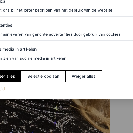
ics
t ons bij het beter begrijpen van het gebruik van de website.
ties
enties
r aanleveren van gerichte advertenties door gebruik van cookies.
edia in artikelen
e media in artikelen
n zien van sociale media in artikelen.
er alles
Selectie opslaan
Weiger alles
(opent in een nieuw tabblad)
eid