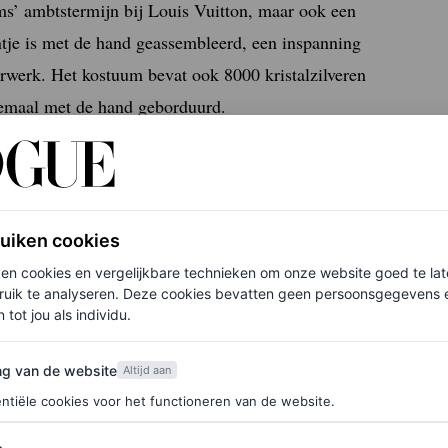
iams’ ambtstermijn bij Louis Vuitton, maar ook een
tje is met de hand geassembleerd, een inspanning
urwerk. Het kostuum bevat ook 8000 kristalzilveren
lemaal met de hand geborduurd.
easter eggs
achter te laten. Als eerbetoon aan
ruiken cookies
n van strass-steentjes en zwart email op het pak
ken cookies en vergelijkbare technieken om onze website goed te la
ntwierp Williams ook een serie Damier-looks op
ruik te analyseren. Deze cookies bevatten geen persoonsgegevens en
 tot jou als individu.
er een waanzinnige moeder-dochter look
van de website
ng van de website
Altijd aan
ntiële cookies voor het functioneren van de website.