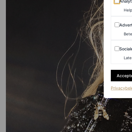
Analyt
Help
Adverten
Advert
Bete
Sociale m
Social
Late
Accepte
Privacybel