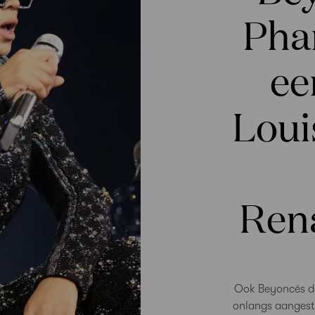
Phar
ee
Loui
Ren
Ook Beyoncés do
onlangs aangeste