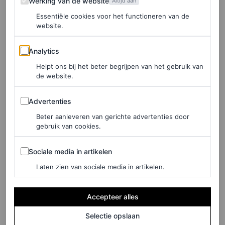
Werking van de website
Altijd aan
ringen en glinsterende Chanel-clutch weet Blake Lively
Essentiële cookies voor het functioneren van de
website.
hoe ze een outfit van dag naar nacht moet veranderen.
Of, in dit geval, misschien van bed naar
night out
.
Analytics
Analytics
Helpt ons bij het beter begrijpen van het gebruik van
de website.
Advertenties
Advertenties
Beter aanleveren van gerichte advertenties door
gebruik van cookies.
Sociale media in artikelen
Sociale media in artikelen
Laten zien van sociale media in artikelen.
Accepteer alles
Selectie opslaan