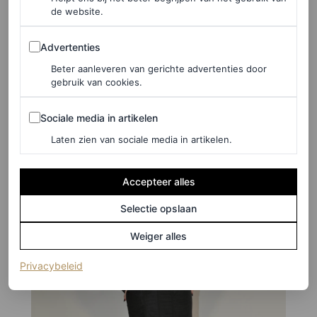
de website.
©GETTY IMAGES
Advertenties
8
/16
Advertenties
Tommy Dorfman in Bach Mai
Beter aanleveren van gerichte advertenties door
gebruik van cookies.
Sociale media in artikelen
Sociale media in artikelen
Laten zien van sociale media in artikelen.
Accepteer alles
Selectie opslaan
Weiger alles
(opent in een nieuw tabblad)
Privacybeleid