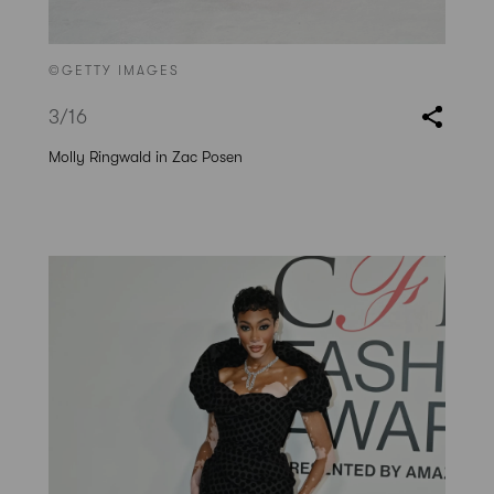
©GETTY IMAGES
3
/16
Molly Ringwald in Zac Posen