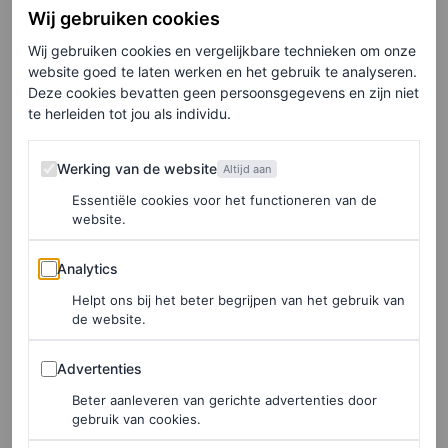
Wij gebruiken cookies
in het team van Phoebe Philo werkte, voordat ze haar
Wij gebruiken cookies en vergelijkbare technieken om onze
diploma haalde aan het Central Saint Martins in Londen.
website goed te laten werken en het gebruik te analyseren.
Nadat ze bij Alberta Ferretti en Strenesse in Milaan had
Deze cookies bevatten geen persoonsgegevens en zijn niet
te herleiden tot jou als individu.
gewerkt, keerde ze terug naar Chloé om van 2013 tot
2016 onder
Clare Waight Keller
te werken als design
Werking van de website
Werking van de website
Altijd aan
director. Daarna trad ze in dienst bij Saint Laurent, toen
Essentiële cookies voor het functioneren van de
Anthony Vaccarello de rol van creative director overnam
website.
bij het modehuis, en werkte ze nauw met hem samen als
Analytics
Analytics
designdirecteur voor de prêt-à-porter voor vrouwen.
Helpt ons bij het beter begrijpen van het gebruik van
de website.
In een verklaring zei Kamali: “Mijn hart is altijd al van
Chloé geweest. Dat is al zo sinds ik meer dan twintig jaar
Advertenties
Advertenties
geleden door de deuren stapte. Terugkeren voelt
Beter aanleveren van gerichte advertenties door
gebruik van cookies.
natuurlijk en heel persoonlijk.”