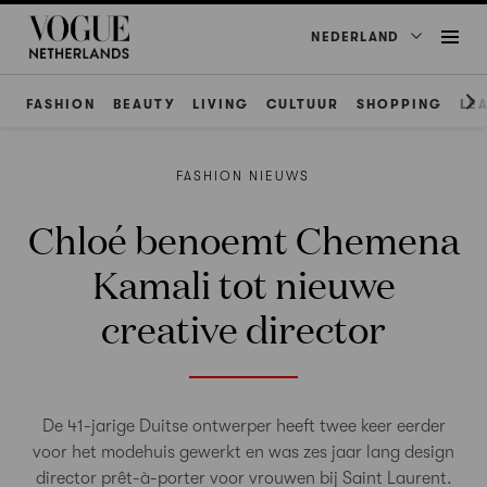
NEDERLAND
FASHION
BEAUTY
LIVING
CULTUUR
SHOPPING
LE
FASHION NIEUWS
Chloé benoemt Chemena
Kamali tot nieuwe
creative director
De 41-jarige Duitse ontwerper heeft twee keer eerder
voor het modehuis gewerkt en was zes jaar lang design
director prêt-à-porter voor vrouwen bij Saint Laurent.