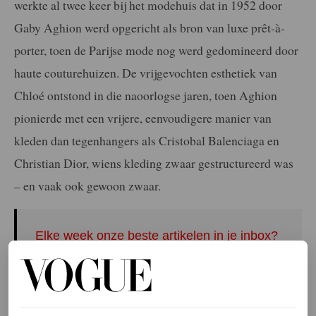
werkte al twee keer bij het modehuis dat in 1952 door
Gaby Aghion werd opgericht als bron van luxe prêt-à-
porter, toen de Parijse mode nog werd gedomineerd door
haute couturehuizen. De vrijgevochten esthetiek van
Chloé ontstond in die naoorlogse jaren, toen Aghion
pionierde met een vrijere, eenvoudigere manier van
kleden dan tegenhangers als Cristobal Balenciaga en
Christian Dior, wiens kleding zwaar gestructureerd was
– en vaak ook gewoon zwaar.
Elke week onze beste artikelen in je inbox?
Schrijf je hier in voor de Vogue-nieuwsbrief.
Chemena Kamali begon haar carrière bij Chloé, waar ze