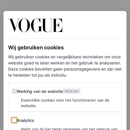
9 oktober 2019
Haar verjaardag vierend in een jurk van John Galliano
voor Christian Dior en als accessoires een Chanel
Wij gebruiken cookies
Caviar-tas en Paige Carmen-laarzen.
Wij gebruiken cookies en vergelijkbare technieken om onze
website goed te laten werken en het gebruik te analyseren.
Deze cookies bevatten geen persoonsgegevens en zijn niet
te herleiden tot jou als individu.
Werking van de website
Werking van de website
Altijd aan
Essentiële cookies voor het functioneren van de
website.
Analytics
Analytics
Helpt ons bij het beter begrijpen van het gebruik van