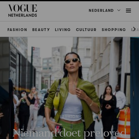
NEDERLAND
FASHION
BEAUTY
LIVING
CULTUUR
SHOPPING
LE
FASHION
Niemand doet preloved