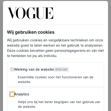
Een bericht gedeeld door coperni (@coperni)
Ergonomisch-chic?
Wij gebruiken cookies
Wij gebruiken cookies en vergelijkbare technieken om onze
Het idee van het letterlijk omarmen van je tenen in een
website goed te laten werken en het gebruik te analyseren.
schoen is dus niet nieuw – het wordt zelfs ergonomisch
Deze cookies bevatten geen persoonsgegevens en zijn niet
te herleiden tot jou als individu.
geprezen. Vijf tenen-schoenen zouden de
lichaamsmechanica verbeteren door je voeten te laten
Werking van de website
Werking van de website
Altijd aan
functioneren zonder de belemmering van een schoen.
Essentiële cookies voor het functioneren van de
Het zou grote ergonomisch voordelen hebben en goed
website.
zijn voor je wendbaarheid, grip en balans. Coperni tilt
Analytics
Analytics
deze ergonomische schoen nu dus naar een hoger – en
Helpt ons bij het beter begrijpen van het gebruik van
esthetischer – niveau.
de website.