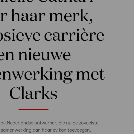
r haar merk,
sieve carrière
en nieuwe
nwerking met
Clarks
 de Nederlandse ontwerper, die nu de zoveelste
e samenwerking aan haar cv kan toevoegen.