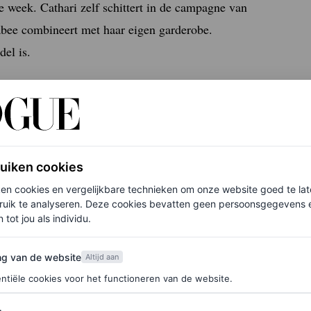
de week. Cathari zelf schittert in de campagne van
bee combineert met haar eigen garderobe.
el is.
ruiken cookies
ken cookies en vergelijkbare technieken om onze website goed te la
ruik te analyseren. Deze cookies bevatten geen persoonsgegevens en
 tot jou als individu.
van de website
ng van de website
Altijd aan
ntiële cookies voor het functioneren van de website.