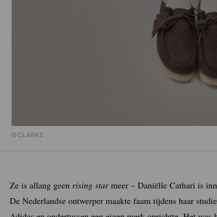
©CLARKS
Ze is allang geen
rising star
meer – Daniëlle Cathari is in
De Nederlandse ontwerper maakte faam tijdens haar studie
Adidas en ondertussen een eigen merk oprichtte. Het was 