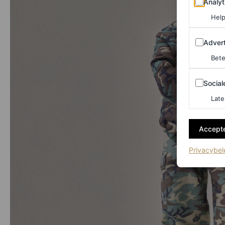
Analyt
Help
Adverten
Advert
Bete
Sociale m
Social
Late
Accepte
Privacybel