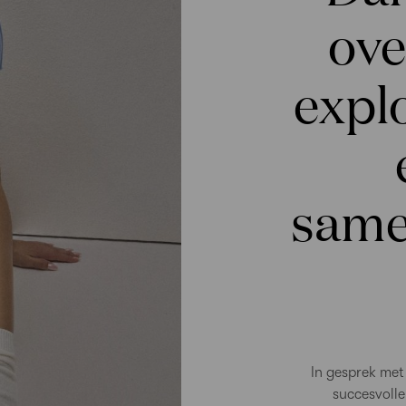
ove
explo
same
In gesprek met
succesvoll