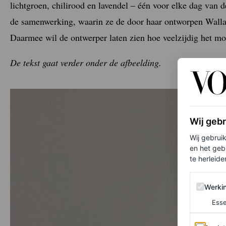
lichtgroen, chilirood en lavendel – één voor elke dag van 
de samenwerking, waarin ze de door haar ontworpen Walla
Daarmee wil de ontwerper laten zien hoe veelzijdig het mod
De tekst gaat verder onder de afbeelding.
Wij geb
Wij gebrui
en het geb
te herleiden
Werking 
Werki
Esse
Analytics