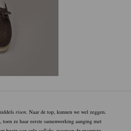
middels
risen
. Naar de top, kunnen we wel zeggen.
, toen ze haar eerste samenwerking aanging met
het begin van vele
collabs
, waarvan de recentste