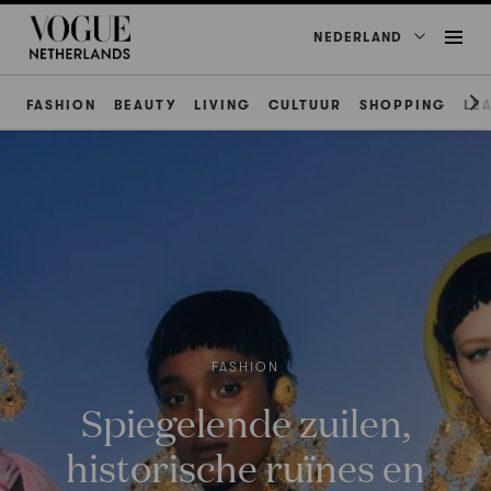
NEDERLAND
FASHION
BEAUTY
LIVING
CULTUUR
SHOPPING
LE
FASHION
Spiegelende zuilen,
historische ruïnes en