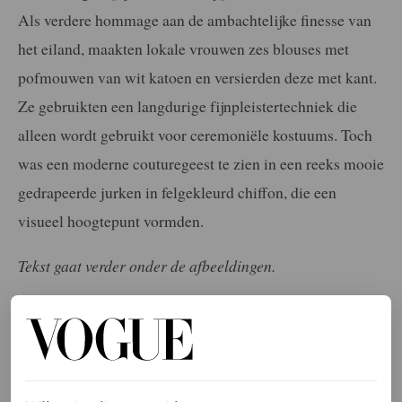
Als verdere hommage aan de ambachtelijke finesse van
het eiland, maakten lokale vrouwen zes blouses met
pofmouwen van wit katoen en versierden deze met kant.
Ze gebruikten een langdurige fijnpleistertechniek die
alleen wordt gebruikt voor ceremoniële kostuums. Toch
was een moderne couturegeest te zien in een reeks mooie
gedrapeerde jurken in felgekleurd chiffon, die een
visueel hoogtepunt vormden.
Tekst gaat verder onder de afbeeldingen.