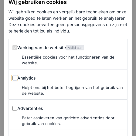
Wij gebruiken cookies
Wij gebruiken cookies en vergelijkbare technieken om onze
website goed te laten werken en het gebruik te analyseren.
Deze cookies bevatten geen persoonsgegevens en zijn niet
te herleiden tot jou als individu.
Werking van de website
Werking van de website
Altijd aan
Essentiële cookies voor het functioneren van de
website.
©COURTESY OF DOLCE & GABBANA
Analytics
2
/4
Analytics
Helpt ons bij het beter begrijpen van het gebruik van
de website.
Advertenties
Advertenties
Alta Sartoria
Beter aanleveren van gerichte advertenties door
gebruik van cookies.
Terwijl de Alta Moda een kenmerkende moderne smaak