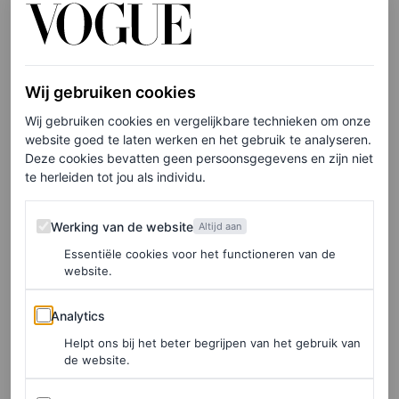
LEES OOK
De beste looks op de rode loper van het
Filmfestival van Venetië 2025
Wij gebruiken cookies
EMILY CHAN
Wij gebruiken cookies en vergelijkbare technieken om onze
website goed te laten werken en het gebruik te analyseren.
Deze cookies bevatten geen persoonsgegevens en zijn niet
te herleiden tot jou als individu.
Meer looks in Venetië
Werking van de website
Werking van de website
Altijd aan
Eerder, tijdens de photocall van de film, verscheen Blunt
Essentiële cookies voor het functioneren van de
website.
in een andere, op mermaidcore geïnspireerde look. De
actrice droeg namelijk een lichtblauwe, nauwsluitende
Analytics
Analytics
jurk van Schiaparelli met gouden schouderbandjes,
Helpt ons bij het beter begrijpen van het gebruik van
de website.
versierd met
charms
in de vorm van koraal, schelpen,
zeewier en schildpadden. Daarmee kreeg ze alle ogen op
Advertenties