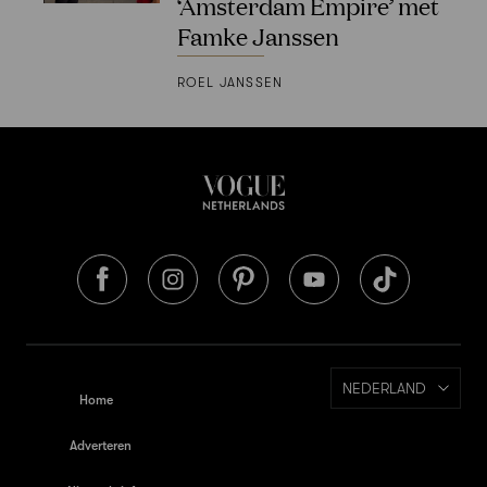
‘Amsterdam Empire’ met
Famke Janssen
ROEL JANSSEN
NEDERLAND
Home
Adverteren