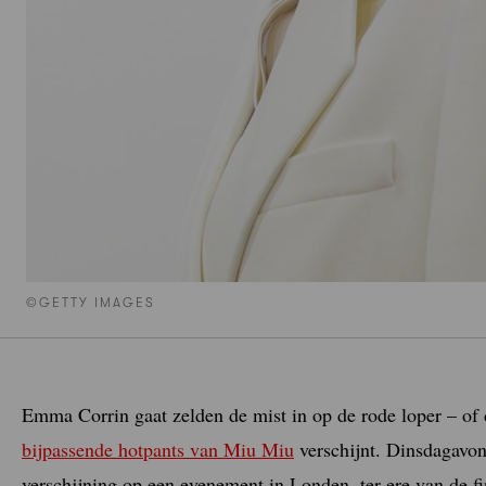
©GETTY IMAGES
Emma Corrin gaat zelden de mist in op de rode loper – of 
bijpassende hotpants van Miu Miu
verschijnt. Dinsdagavon
verschijning op een evenement in Londen, ter ere van de f