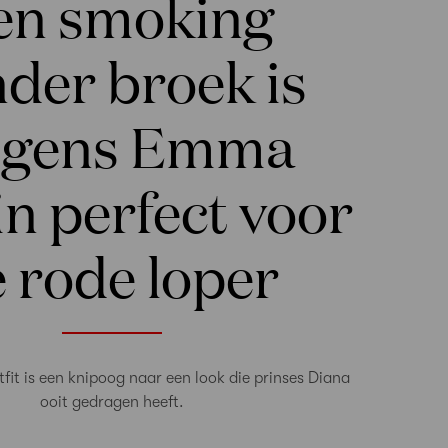
en smoking
der broek is
lgens Emma
n perfect voor
 rode loper
fit is een knipoog naar een look die prinses Diana
ooit gedragen heeft.