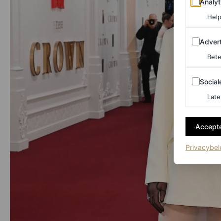
Analyt
Help
Adverten
Advert
Bete
Sociale m
Social
Late
Accepte
Privacybel