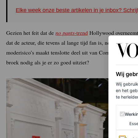
Elke week onze beste artikelen in je inbox? Schrij
Gezien het feit dat de
no pants
-trend
Hollywood overneemt (z
dat de acteur, die tevens al lange tijd fan is, nog steeds 
moderisico’s maakt tenslotte deel uit van Corrins aanpak v
broek nodig als je er zo goed uitziet?
Wij geb
Wij gebrui
en het geb
te herleiden
Werking 
Werki
Esse
Analytics