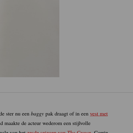
de ster nu een
baggy
pak draagt of in een
vest met
d maakte de acteur wederom een stijlvolle
inale van het
zesde seizoen van
The Crown
. Corrin