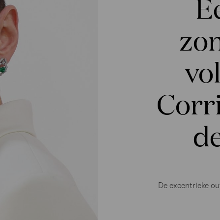
E
zon
vo
Corri
de
De excentrieke out