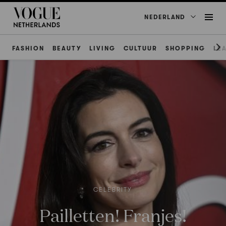
NEDERLAND
FASHION
BEAUTY
LIVING
CULTUUR
SHOPPING
LE
CELEBRITY
Pailletten! Franjes!