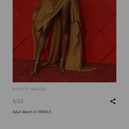
©GETTY IMAGES
9
/23
Adut Akech in KNWLS