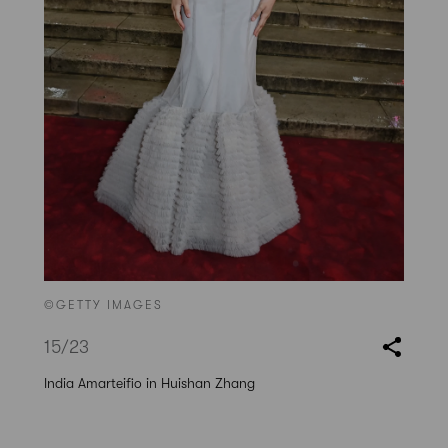
©GETTY IMAGES
15
/23
India Amarteifio in Huishan Zhang