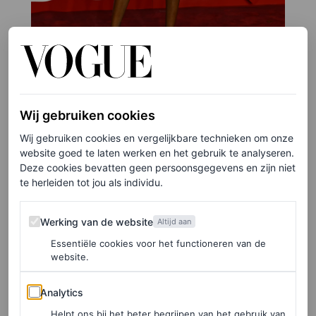
©GETTY IMAGES
Wij gebruiken cookies
Wij gebruiken cookies en vergelijkbare technieken om onze
7
/23
website goed te laten werken en het gebruik te analyseren.
Simone Ashley in Valentino
Deze cookies bevatten geen persoonsgegevens en zijn niet
te herleiden tot jou als individu.
Werking van de website
Werking van de website
Altijd aan
Essentiële cookies voor het functioneren van de
website.
Analytics
Analytics
Helpt ons bij het beter begrijpen van het gebruik van