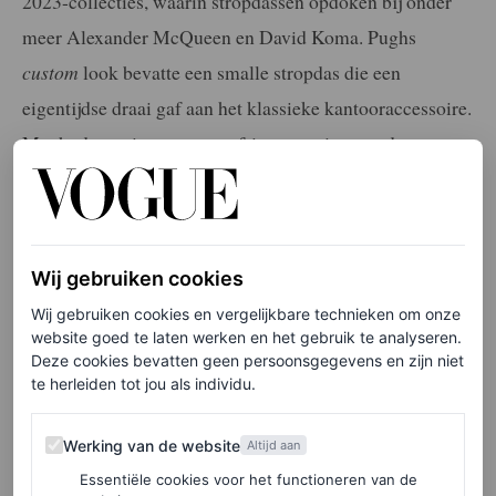
2023-collecties, waarin stropdassen opdoken bij onder
meer Alexander McQueen en David Koma. Pughs
custom
look bevatte een smalle stropdas die een
eigentijdse draai gaf aan het klassieke kantooraccessoire.
Mocht de actrice nog meer frisse creaties met dassen
willen dragen, dan is er genoeg keuze in
Piccioli’s
herfst/winter 2023-collectie voor Valentino met de
toepasselijke naam ‘Black Tie’
.
Wij gebruiken cookies
Wij gebruiken cookies en vergelijkbare technieken om onze
Perfecte muze
website goed te laten werken en het gebruik te analyseren.
Deze cookies bevatten geen persoonsgegevens en zijn niet
“Ik denk altijd aan waar Valentino over ging. Over het
te herleiden tot jou als individu.
idee van levensstijl, het perfecte leven, succes”, vertelde
Werking van de website
Werking van de website
Altijd aan
Piccioli aan Vogue over zijn recente show. “Ik denk dat
Essentiële cookies voor het functioneren van de
wat ik nu doe meer overgeschakeld is naar het idee van