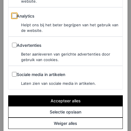
website.
de levensstijl van de gemeenschap. Onze gemeenschap.
Analytics
Gemeenschappen die gaan over het soort
gang of kids
die
Analytics
zeggen: ‘Kijk, we kunnen hetzelfde soort kleding dragen,
Helpt ons bij het beter begrijpen van het gebruik van
de website.
maar daarmee ook onze persoonlijkheid tonen’.” In
Advertenties
Florence Pugh heeft hij de perfecte muze gevonden voor
Advertenties
zijn nieuwe visie.
Beter aanleveren van gerichte advertenties door
gebruik van cookies.
Sociale media in artikelen
Sociale media in artikelen
Laten zien van sociale media in artikelen.
Accepteer alles
Selectie opslaan
Weiger alles