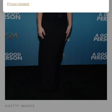
(opent in een nieuw tabblad)
Privacybeleid
©GETTY IMAGES