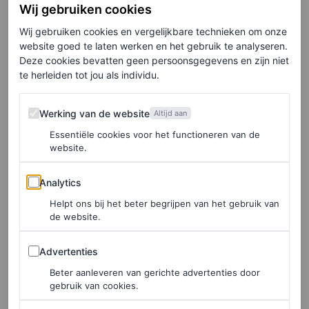
Wij gebruiken cookies
©HUNTER ABRAMS
Wij gebruiken cookies en vergelijkbare technieken om onze
9
/19
website goed te laten werken en het gebruik te analyseren.
Deze cookies bevatten geen persoonsgegevens en zijn niet
te herleiden tot jou als individu.
José Criales-Unzueta en Chloe Malle
Werking van de website
Werking van de website
Altijd aan
Essentiële cookies voor het functioneren van de
website.
Analytics
Analytics
Helpt ons bij het beter begrijpen van het gebruik van
de website.
Advertenties
Advertenties
Beter aanleveren van gerichte advertenties door
gebruik van cookies.