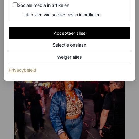
Sociale media in artikelen
Sociale media in artikelen
©HUNTER ABRAMS
Laten zien van sociale media in artikelen.
10
/19
Accepteer alles
Gabriella Karefa-Johnson
Selectie opslaan
Weiger alles
(opent in een nieuw tabblad)
Privacybeleid