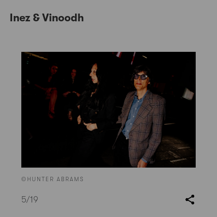
Inez & Vinoodh
©HUNTER ABRAMS
5
/19