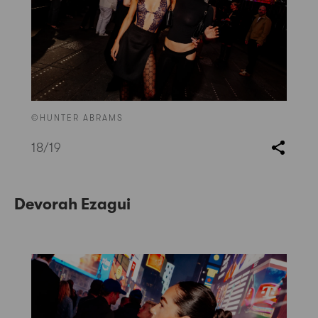
©HUNTER ABRAMS
18
/19
Devorah Ezagui