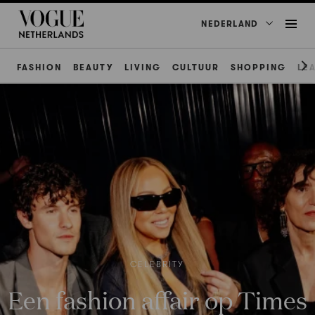
NEDERLAND
FASHION
BEAUTY
LIVING
CULTUUR
SHOPPING
LE
CELEBRITY
Een fashion affair op Times