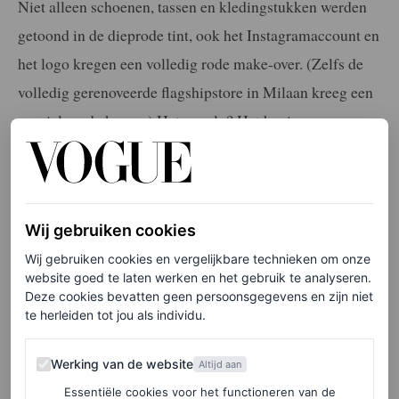
Niet alleen schoenen, tassen en kledingstukken werden
getoond in de dieprode tint, ook het Instagramaccount en
het logo kregen een volledig rode make-over. (Zelfs de
volledig gerenoveerde flagshipstore in Milaan kreeg een
speciale rode kamer.) Het gevolg? Het begin van een
nieuwe kleurentrend, die zelfs de naam
Rosso Ancora
kreeg.
De tekst gaat verder onder de afbeelding.
Wij gebruiken cookies
Wij gebruiken cookies en vergelijkbare technieken om onze
website goed te laten werken en het gebruik te analyseren.
Deze cookies bevatten geen persoonsgegevens en zijn niet
te herleiden tot jou als individu.
Werking van de website
Werking van de website
Altijd aan
Essentiële cookies voor het functioneren van de