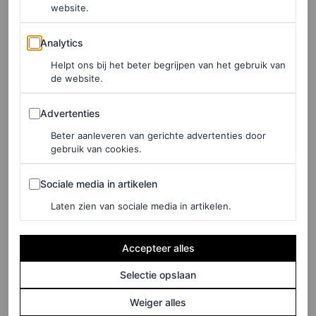
website.
Analytics
Analytics
Helpt ons bij het beter begrijpen van het gebruik van
de website.
Advertenties
Advertenties
Beter aanleveren van gerichte advertenties door
©GUCCI / SPOTLIGHT
gebruik van cookies.
Sociale media in artikelen
De kleurwisseling van rood naar groen – beide overigens
Sociale media in artikelen
al decennia onderdeel van het Gucci-streeplogo —
Laten zien van sociale media in artikelen.
markeert een duidelijke switch. Of ook de winkels nu
Accepteer alles
een groene look krijgen, valt echter nog te bezien. Wel
zijn het logo én het Instagramaccount van het merk
Selectie opslaan
inmiddels al volledig groen gekleurd, inclusief nieuwe
Weiger alles