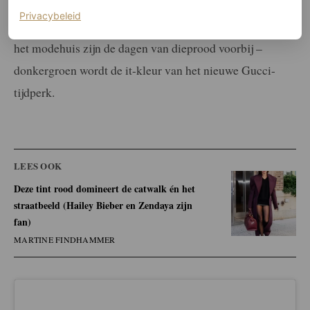
(of eigenlijk: oude) look, in de vorm van het in elkaar
(opent in een nieuw tabblad)
Privacybeleid
grijpende G-embleem. Het moge duidelijk zijn: volgens
het modehuis zijn de dagen van dieprood voorbij –
donkergroen wordt de it-kleur van het nieuwe Gucci-
tijdperk.
LEES OOK
Deze tint rood domineert de catwalk én het
straatbeeld (Hailey Bieber en Zendaya zijn
fan)
MARTINE FINDHAMMER