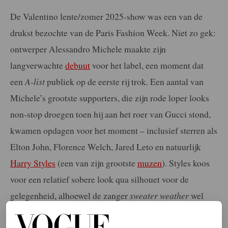
De Valentino lente/zomer 2025-show was een van de
drukst bezochte van de Paris Fashion Week. Niet zo gek:
ontwerper Alessandro Michele maakte zijn
langverwachte
debuut
voor het label, een moment dat
een
A-list
publiek op de eerste rij trok. Een aantal van
Michele’s grootste supporters, die zijn rode loper looks
non-stop droegen toen hij aan het roer van Gucci stond,
kwamen opdagen voor het moment – inclusief sterren als
Elton John, Florence Welch, Jared Leto en natuurlijk
Harry Styles
(een van zijn grootste
muzen
). Styles koos
voor een relatief sobere look qua silhouet voor de
gelegenheid, alhoewel de zanger
sweater weather
wel
inluidde met een opvallende, oranje trui.