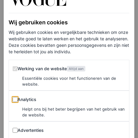
Harry Styles in een oranje
Valentino trui
Wij gebruiken cookies
Wij gebruiken cookies en vergelijkbare technieken om onze
Doorboord met een subtiel “V” logo was de, behalve qua
website goed te laten werken en het gebruik te analyseren.
Deze cookies bevatten geen persoonsgegevens en zijn niet
kleur dus, eenvoudige oranje Valentino trui van Harry
te herleiden tot jou als individu.
Styles op het eerste gezicht ver verwijderd van de
Werking van de website
weelderige Gucci creaties die hij vroeger van Michele
Werking van de website
Altijd aan
droeg. Parels, kristallen en ruches waren toentertijd
Essentiële cookies voor het functioneren van de
website.
onmisbaar. Maar een vleugje van die oude grillige geest
was nog steeds aanwezig. Een kraag met ruches stak
Analytics
Analytics
onder de trui uit, een onverwacht detail.
Helpt ons bij het beter begrijpen van het gebruik van
de website.
Met de toevoeging van een behoorlijk eenvoudige broek
Advertenties
Advertenties
en een paar bruine loafers introduceerde de algehele look