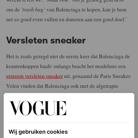
om de
’trash bag’
van Balenciaga te kopen, kan je hem
net zo goed even vullen en doneren aan een goed doel.’
Versleten sneaker
Het is zoals gezegd niet de eerste keer dat Balenciaga de
krantenkoppen haalt: onlangs bracht het modehuis een
extreem versleten sneaker
uit, genaamd de Paris Sneaker.
Velen vinden dat Balenciaga ook met de afgetrapte
schoen te ver gaat. Zo reageerde het Leger des Heils met
een bijzondere actie: échte versleten schoenen van
daklozen verkopen. De opbrengst daarvan gaat naar het
goede doel.
Wij gebruiken cookies