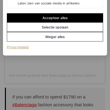
Laten zien van sociale media in artikelen.
Dit bericht op Instagram bekijken
Accepteer alles
Selectie opslaan
Weiger alles
(opent in een nieuw tabblad)
Privacybeleid
Een bericht gedeeld door Balenciaga by Demna (@demnagram)
If you can afford to spend $1790 on a
#Balenciaga
fashion accessory that looks