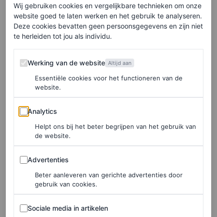
“Het zou mooi zijn als we met deze campagne
Wij gebruiken cookies en vergelijkbare technieken om onze
website goed te laten werken en het gebruik te analyseren.
consumenten bewust kunnen maken van de waarde van
Deze cookies bevatten geen persoonsgegevens en zijn niet
kleding. En dat ze wellicht minder geld uitgeven aan
te herleiden tot jou als individu.
fashion en meer doneren aan het Leger des Heils”, aldus
Werking van de website
Werking van de website
Altijd aan
fotograaf Carli Hermès, die de beelden van de campagne
Essentiële cookies voor het functioneren van de
schoot.
website.
Analytics
Analytics
Helpt ons bij het beter begrijpen van het gebruik van
de website.
Advertenties
Advertenties
Beter aanleveren van gerichte advertenties door
gebruik van cookies.
Sociale media in artikelen
Sociale media in artikelen