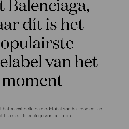
t Balenciaga,
ar dít is het
opulairste
label van het
moment
kt het meest geliefde modelabel van het moment en
ot hiermee Balenciaga van de troon.