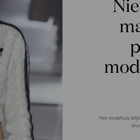
Nie
ma
p
mode
Het modehuis blij
sto