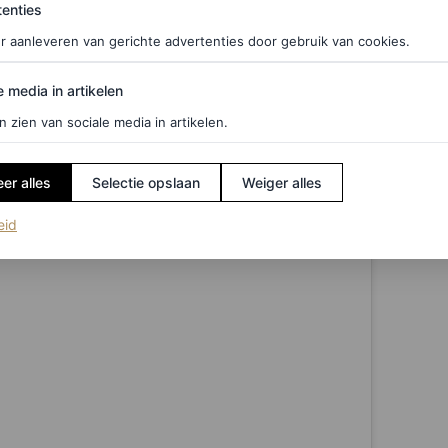
ties
olgd door de Jean Paul Gaultier x Lotta Volkova-
enties
ondon Tech-cargobroek.
r aanleveren van gerichte advertenties door gebruik van cookies.
edia in artikelen
e media in artikelen
n zien van sociale media in artikelen.
er alles
Selectie opslaan
Weiger alles
(opent in een nieuw tabblad)
eid