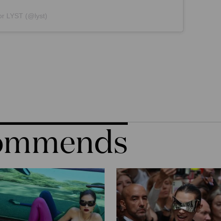
or LYST (@lyst)
commends