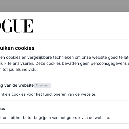
els
enciaga naar de tweede plek. Het modehuis is nog
 mede door de samenwerking met Kanye Wests Yeezy
ruiken cookies
gelopen
coutureshow
met sterren als Dua Lipa, Kim
ken cookies en vergelijkbare technieken om onze website goed te la
ruik te analyseren. Deze cookies bevatten geen persoonsgegevens en
et een knal terugkomen in de volgende ranglijst.
 tot jou als individu.
 naar drie), gevolgd door Valentino. De vijfde plek
van de website
ng van de website
Altijd aan
 Miu stijgt van een tiende naar zevende plaats.
ntiële cookies voor het functioneren van de website.
olgd door Diesel op negen en Burberry op tien.
ics
de-items van het moment, staat Diesel op de eerste
t ons bij het beter begrijpen van het gebruik van de website.
t tweede kwartaal van 2022. Daarna komen de