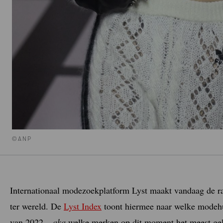
©ANP
Internationaal modezoekplatform Lyst maakt vandaag de ra
ter wereld. De
Lyst Index
toont hiermee naar welke modehui
van 2022 –
aka
welke merken op dit moment het meest gel