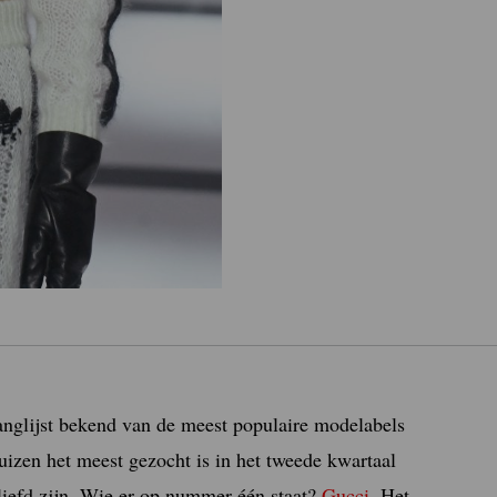
nglijst bekend van de meest populaire modelabels
zen het meest gezocht is in het tweede kwartaal
iefd zijn. Wie er op nummer één staat?
Gucci
. Het