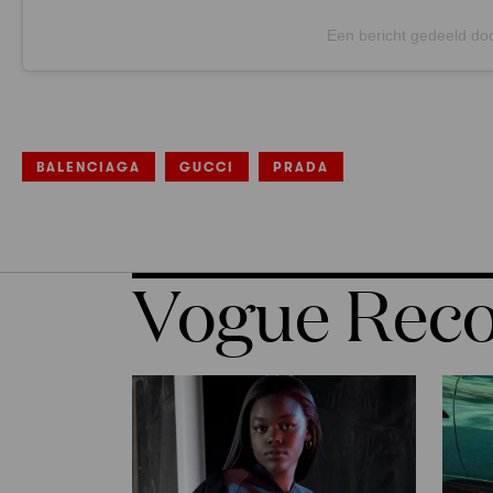
Een bericht gedeeld do
BALENCIAGA
GUCCI
PRADA
Vogue Re