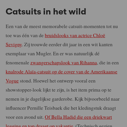
Catsuits in het wild
Een van de meest memorabele catsuit-momenten tot nu
toe was één van de
bruidslooks van actrice Chloë
Sevigny
. Zij trouwde eerder dit jaar in een wit kanten
exemplaar van Mugler. En er was natuurlijk dé
fenomenale
zwangerschapslook van Rihanna
, die in een
knalrode Alaïa-catsuit op de cover van de Amerikaanse
Vogue
stond. Hoewel het ontwerp vooral een
showstopper-look lijkt te zijn, is het item prima op te
nemen in je dagelijkse garderobe. Kijk bijvoorbeeld naar
influencer Pernille Teisbaek die het kledingstuk draagt
voor een avond uit.
Of Bella Hadid die een driekwart
legging en top draagt op vakantie
. (Technisch gezien