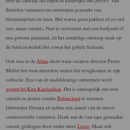
over de catwalk liet lopen in kleurrijke
one-pieces
. Van
fluwelen varianten tot ontwerpen gemaakt van
bloemenprints en latex. Het waren geen pakken of co-ord
sets, maar catsuits. Niet te verwarren met een bodysuit of
een gewone jumpsuit, zit het eendelige ontwerp strak op
de huid en bedekt het zowat het gehele lichaam.
Ook was er de
Alaïa
-show waar creative director Pieter
Mulier het item meerdere malen liet terugkomen in zijn
collectie. Een van de nudekleurige ontwerpen werd
gespot bij Kim Kardashian
. Het is onmogelijk om over
catsuits te praten zonder
Balenciaga
te noemen.
Ontwerper Demna zit achter een aantal van de meest
controversiële varianten. Denk aan de van tape gemaakte
catsuit, gedragen door onder meer
Lizzo
. Maar ook