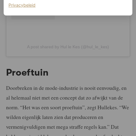
(opent in een nieuw tabblad)
Privacybeleid
A post shared by Hul le Kes (@hul_le_kes)
Proeftuin
Doorbreken in de mode-industrie is nooit eenvoudig, en
al helemaal niet met een concept dat zo afwijkt van de
norm. “Het was een soort proeftuin”, zegt Hullekes. “We
wilden eigenlijk laten zien dat produceren en
vermenigvuldigen met mega straffe regels kan.” Dat