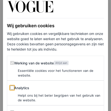
Wij gebruiken cookies
Wij gebruiken cookies en vergelijkbare technieken om onze
website goed te laten werken en het gebruik te analyseren.
©ANP
Deze cookies bevatten geen persoonsgegevens en zijn niet
te herleiden tot jou als individu.
MIYAKE
Werking van de website
Werking van de website
Altijd aan
Prins van de plooien
Essentiële cookies voor het functioneren van de
website.
“Een man die het donkerste moment uit de geschiedenis
heeft meegemaakt en zijn leven zo kleurrijk mogelijk wil
Analytics
Analytics
maken, dat is Miyake”, zeggen kennissen over hem in
Helpt ons bij het beter begrijpen van het gebruik van
de website.
dezelfde krant. De Japanse ontwerper studeerde vanaf
1960 grafische vormgeving en ging daarna naar Parijs. In
Advertenties