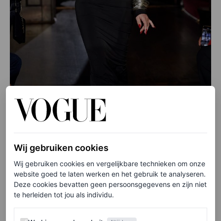
Wij gebruiken cookies
Wij gebruiken cookies en vergelijkbare technieken om onze
website goed te laten werken en het gebruik te analyseren.
©SHUTTERSTOCK
Deze cookies bevatten geen persoonsgegevens en zijn niet
te herleiden tot jou als individu.
Het publiek en de pers werden wild van Fox' debuut op de
catwalk.
Werking van de website