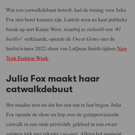
Wat een catwalkdebuut betreft, had de timing voor Julia
Fox niet beter kunnen zijn. Luttele uren na haar publieke
break-up met Kanye West, waarbij ze zichzelf een ‘
#1
hustler
‘ verklaarde, opende de
Uncut Gems
-ster de
herfst/winter 2022-show van LaQuan Smith tijdens
New
York Fashion Week
.
Julia Fox maakt haar
catwalkdebuut
Het maakte niet uit dat het een uur te laat begon. Julia
Fox opende de show en liep over de geïmproviseerde
catwalk in een oude privéclub, gekleed in een zwart
satijnen jurk met pikante
cut-outs
. Alleen het moment